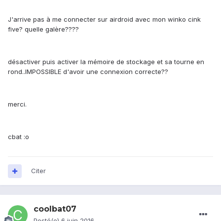
J'arrive pas à me connecter sur airdroid avec mon winko cink
five? quelle galère????
désactiver puis activer la mémoire de stockage et sa tourne en
rond..IMPOSSIBLE d'avoir une connexion correcte??
merci.
cbat :o
Citer
coolbat07
Posté(e)
6 juin 2016