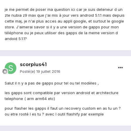
je me permet de poser ma question ici car je suis deteneur d un
zte nubia z9 max que j'ai mis à jour vers android 5.1.1 mais depuis
cette maj, je n'ai plus acces au appli google, et surtout le google
store. J'aimerai savoir si il y a une version de gapps pour mon
téléphone ou je peux utiliser des gapps de la meme version d
andoid 5.1.1?
scorpius41
Posté(e)
19 juillet 2016
Salut il n y a pas de gapps pour tel ou tel modèles ,
les gapps sont compatible par version android et architecture
telephone ( arm arm64 etc)
pour flasher les gapps il faut un recovery custom en as tu un ?
ou etre rooté l es tu ? avec l outil flashify par exemple