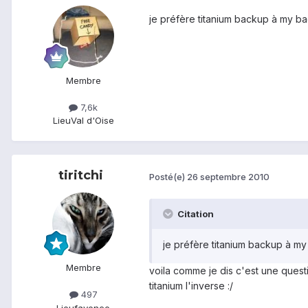
je préfère titanium backup à my b
Membre
7,6k
Lieu
Val d'Oise
tiritchi
Posté(e)
26 septembre 2010
Citation
je préfère titanium backup à m
Membre
voila comme je dis c'est une quest
titanium l'inverse :/
497
Lieu
fayence