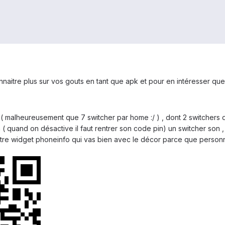
onnaitre plus sur vos gouts en tant que apk et pour en intéresser qu
 ( malheureusement que 7 switcher par home :/ ) , dont 2 switchers d
( quand on désactive il faut rentrer son code pin) un switcher son , u
tre widget phoneinfo qui vas bien avec le décor parce que personn