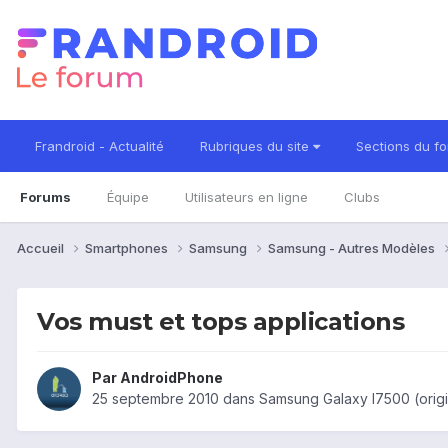
Frandroid - Actualité
Rubriques du site
Sections du f
Forums
Équipe
Utilisateurs en ligne
Clubs
Accueil
Smartphones
Samsung
Samsung - Autres Modèles
Vos must et tops applications
Par
AndroidPhone
25 septembre 2010
dans
Samsung Galaxy I7500 (origi