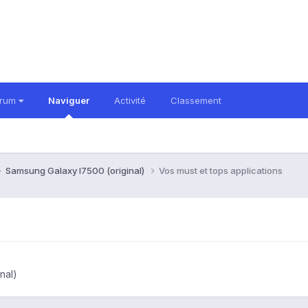
orum
Naviguer
Activité
Classement
Samsung Galaxy I7500 (original)
Vos must et tops applications
nal)