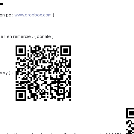
son pc :
www.dropbox.com
)
je l'en remercie . ( donate )
very ) :