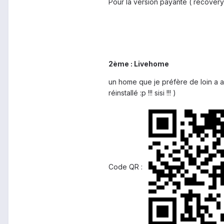
Pour la version payante ( recover
2ème : Livehome
un home que je préfère de loin a ad
réinstallé :p !!! sisi !!! )
Code QR :