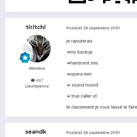
tiritchi
Posté(e)
26 septembre 2010
je rajouterais :
=>my backup
=>handcent sms
Membre
=>opera mini
497
=> sound hound
Lieu
fayence
=> true caller id
le classement je vous laisse le fai
seandk
Posté(e)
26 septembre 2010