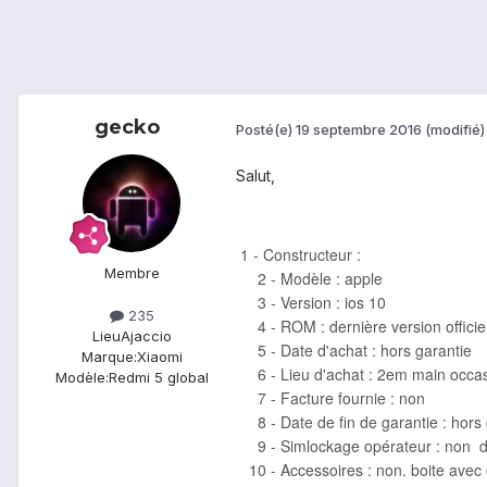
gecko
Posté(e)
19 septembre 2016
(modifié)
Salut,
1 - Constructeur :
Membre
2 - Modèle : apple
3 - Version : ios 10
235
4 - ROM : dernière version officiel
Lieu
Ajaccio
5 - Date d'achat : hors garantie
Marque:
Xiaomi
6 - Lieu d'achat : 2em main occa
Modèle:
Redmi 5 global
7 - Facture fournie : non
8 - Date de fin de garantie : hors 
9 - Simlockage opérateur : non dev
10 - Accessoires : non. boite avec