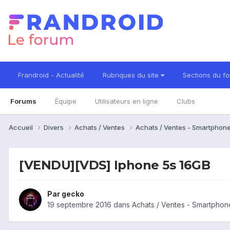
Frandroid - Actualité
Rubriques du site
Sections du f
Forums
Équipe
Utilisateurs en ligne
Clubs
Accueil
Divers
Achats / Ventes
Achats / Ventes - Smartphon
[VENDU][VDS] Iphone 5s 16GB
Par
gecko
19 septembre 2016
dans
Achats / Ventes - Smartphon