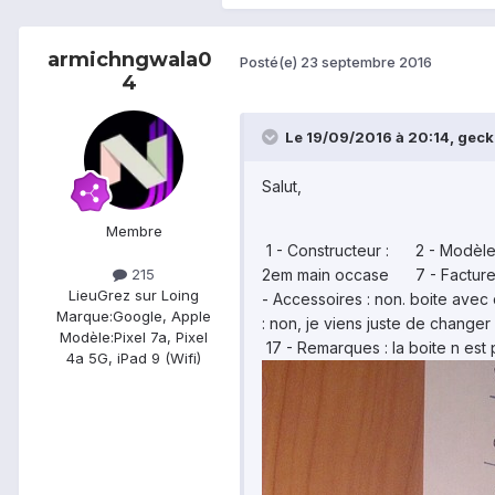
armichngwala0
Posté(e)
23 septembre 2016
4
Le 19/09/2016 à 20:14,
geck
Salut,
Membre
1 - Constructeur : 2 - Modèle 
2em main occase 7 - Facture f
215
Lieu
Grez sur Loing
- Accessoires : non. boite avec
Marque:
Google, Apple
: non, je viens juste de chang
Modèle:
Pixel 7a, Pixel
17 - Remarques : la boite n es
4a 5G, iPad 9 (Wifi)