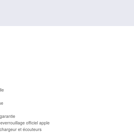
le
se
garantie
errouillage officiel apple
 chargeur et écouteurs