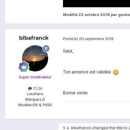
Modifié
22 octobre 2016
par gecko
bibafranck
Posté(e)
20 septembre 2016
Salut,
Ton annonce est validée.
Super modérateur
21,3k
Bonne vente.
Lieu
Paris
Marque:
LG
Modèle:
G6 & P990
9 a
bibafranck
changed the title to