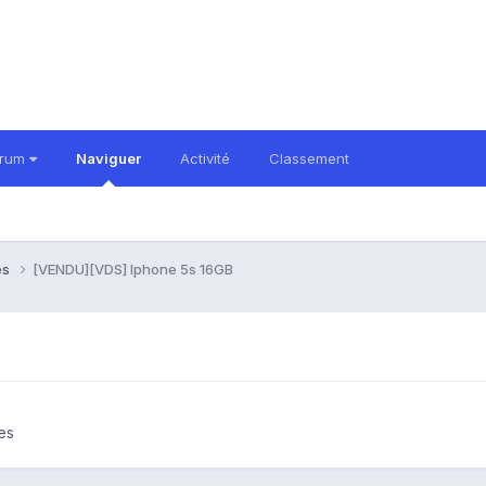
orum
Naviguer
Activité
Classement
es
[VENDU][VDS] Iphone 5s 16GB
es