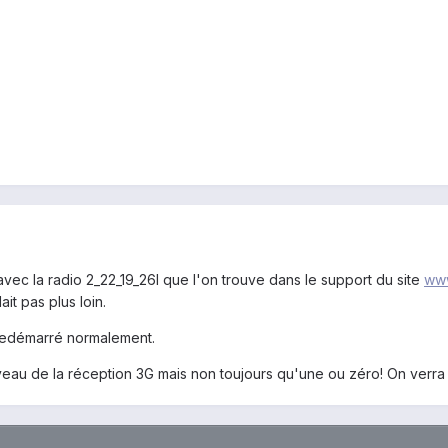
dio avec la radio 2_22_19_26I que l'on trouve dans le support du site
www
ait pas plus loin.
 redémarré normalement.
veau de la réception 3G mais non toujours qu'une ou zéro! On verra 