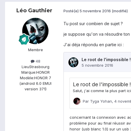
Léo Gauthier
Posté(e)
5 novembre 2016
(modifié)
Tu post sur combien de sujet ?
je suppose qu'on va résoudre ton 
J'ai déja répondu en partie ici :
Membre
48
Lieu
Strasbourg
Marque:
HONOR
Modèle:
HONOR 7
(android 6.0 EMUI
version 371)