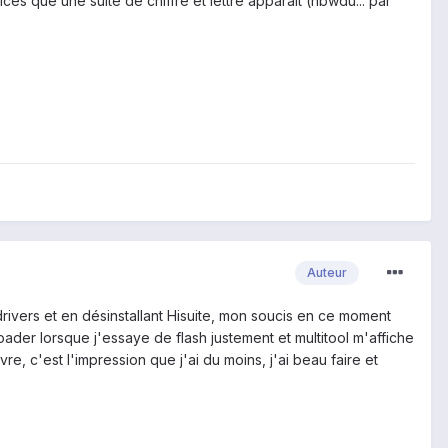
s que une suite de chiffre et lettre apparaît (hbwdu... par
Auteur
drivers et en désinstallant Hisuite, mon soucis en ce moment
loader lorsque j'essaye de flash justement et multitool m'affiche
e, c'est l'impression que j'ai du moins, j'ai beau faire et