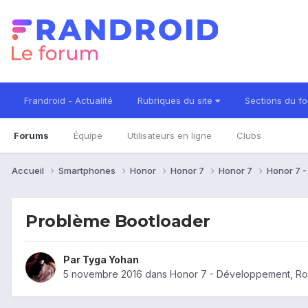
Frandroid - Actualité
Rubriques du site
Sections du f
Forums
Équipe
Utilisateurs en ligne
Clubs
Accueil
Smartphones
Honor
Honor 7
Honor 7
Honor 7 -
Problème Bootloader
Par
Tyga Yohan
5 novembre 2016
dans
Honor 7 - Développement, Rom