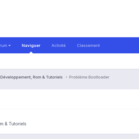
orum
Naviguer
Activité
Classement
 Développement, Rom & Tutoriels
Problème Bootloader
 & Tutoriels