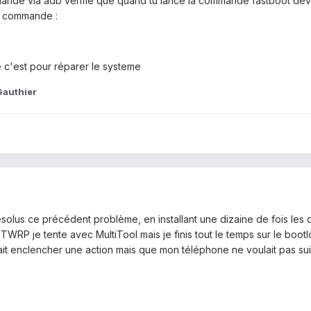
mande via adb vérifie que quand tu lance la commande fastboot device
de commande :
ne c'est pour réparer le systeme
Gauthier
résolus ce précédent problème, en installant une dizaine de fois les 
e TWRP je tente avec MultiTool mais je finis tout le temps sur le boot
ait enclencher une action mais que mon téléphone ne voulait pas suivr