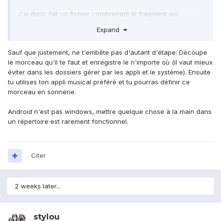
J'ai donc fait un fichier comprenant le fragment qui
m'intéresse, j'ai vu que les sonneries étaient en format
Expand
.ogg, j'ai donc convertit en .ogg, j'ai placé le fichier dans le
dossier > Mémoire interne > Ringstones. Lorsque je vais
Sauf que justement, ne t'embête pas d'autant d'étape: Découpe
dans le sélecteur de sonneries il est parfaitement vu et lu…
le morceau qu'il te faut et enregistre le n'importe où (il vaut mieux
mais pas en boucle… donc la sonnerie dure genre 15
éviter dans les dossiers gérer par les appli et le système). Ensuite
secondes et pis c'est tout… alors que les sonneries
tu utilises ton appli musical préféré et tu pourras définir ce
d'origine ne sont pas plus longues mais sont jouées en
morceau en sonnerie.
boucle…
Android n'est pas windows, mettre quelque chose à la main dans
un répertoire est rarement fonctionnel.
J'ai vu que les autorisations n'étaient pas les mêmes mais
je ne peux les changer car mon appareil n'est pas rooté et
je n'ai pas envie de le faire, je me suis assez amusé avec
tout ça avec mon HTC Desire…
Citer
2 weeks later...
stylou