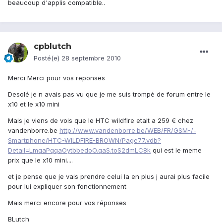
beaucoup d'applis compatible..
cpblutch
Posté(e)
28 septembre 2010
Merci Merci pour vos reponses
Desolé je n avais pas vu que je me suis trompé de forum entre le
x10 et le x10 mini
Mais je viens de vois que le HTC wildfire etait a 259 € chez
vandenborre.be
http://www.vandenborre.be/WEB/FR/GSM-/-
Smartphone/HTC-WILDFIRE-BROWN/Page77.vdb?
Detail=LmqaPqqaOytbbedoO.qaS.toS2dmLC8k
qui est le meme
prix que le x10 mini....
et je pense que je vais prendre celui la en plus j aurai plus facile
pour lui expliquer son fonctionnement
Mais merci encore pour vos réponses
BLutch