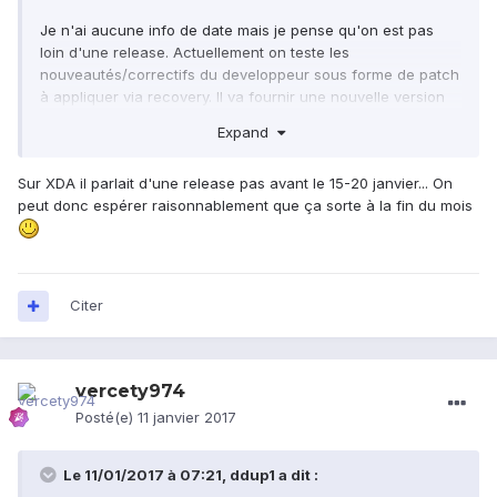
Je n'ai aucune info de date mais je pense qu'on est pas
loin d'une release. Actuellement on teste les
nouveautés/correctifs du developpeur sous forme de patch
à appliquer via recovery. Il va fournir une nouvelle version
de la rom incluant ces patchs et si aucun souci majeur
Expand
n'est détecté il est pas impensable qu'il considère la ROM
comme stable. Après ces spéculations n'engagent que moi.
Sur XDA il parlait d'une release pas avant le 15-20 janvier... On
peut donc espérer raisonnablement que ça sorte à la fin du mois
Citer
vercety974
Posté(e)
11 janvier 2017
Le 11/01/2017 à 07:21,
ddup1
a dit :