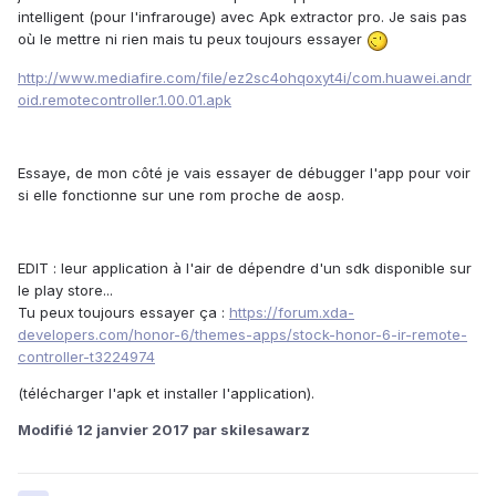
intelligent (pour l'infrarouge) avec Apk extractor pro. Je sais pas
où le mettre ni rien mais tu peux toujours essayer
http://www.mediafire.com/file/ez2sc4ohqoxyt4i/com.huawei.andr
oid.remotecontroller.1.00.01.apk
Essaye, de mon côté je vais essayer de débugger l'app pour voir
si elle fonctionne sur une rom proche de aosp.
EDIT : leur application à l'air de dépendre d'un sdk disponible sur
le play store...
Tu peux toujours essayer ça :
https://forum.xda-
developers.com/honor-6/themes-apps/stock-honor-6-ir-remote-
controller-t3224974
(télécharger l'apk et installer l'application).
Modifié
12 janvier 2017
par skilesawarz