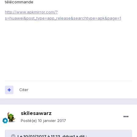
télécommande
http://www.apkmirror.com/?
s=huawei&post_type=app_release&searchtype=apk&page=1
Citer
skilesawarz
Posté(e)
10 janvier 2017
Le 10/01/2017 à 11:13,
ddup1
a dit :