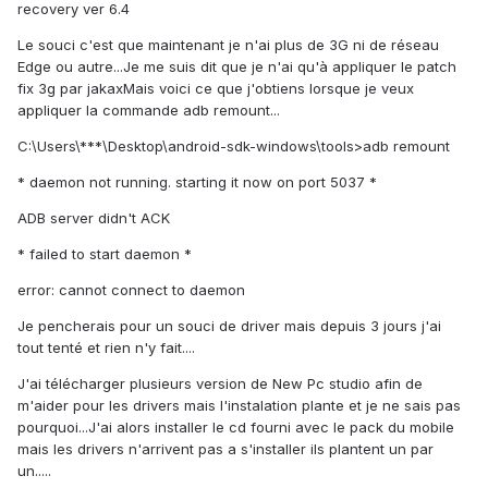
recovery ver 6.4
Le souci c'est que maintenant je n'ai plus de 3G ni de réseau
Edge ou autre...Je me suis dit que je n'ai qu'à appliquer le patch
fix 3g par jakaxMais voici ce que j'obtiens lorsque je veux
appliquer la commande adb remount...
C:\Users\***\Desktop\android-sdk-windows\tools>adb remount
* daemon not running. starting it now on port 5037 *
ADB server didn't ACK
* failed to start daemon *
error: cannot connect to daemon
Je pencherais pour un souci de driver mais depuis 3 jours j'ai
tout tenté et rien n'y fait....
J'ai télécharger plusieurs version de New Pc studio afin de
m'aider pour les drivers mais l'instalation plante et je ne sais pas
pourquoi...J'ai alors installer le cd fourni avec le pack du mobile
mais les drivers n'arrivent pas a s'installer ils plantent un par
un.....