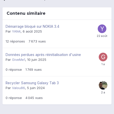
Contenu similaire
Démarrage bloqué sur NOKIA 3.4
Par
YAN4
,
6 août 2025
12
réponses
7 673
vues
Données perdues aprés réinitialisation d'usine
Par
GiveMe1
,
10 juin 2025
0
réponse
1 749
vues
Recycler Samsung Galaxy Tab 3
Par
Valou86
,
5 juin 2024
0
réponse
4 045
vues