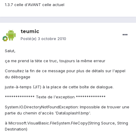
1.3.7 celle d'AVANT celle actuel
teumic
Posté(e)
3 octobre 2010
Salut,
ça me prend la tète ce truc, toujours la même erreur
Consultez la fin de ce message pour plus de détails sur l'appel
du débogage
juste-à-temps (JIT) à la place de cette boîte de dialogue.
************** Texte de l'exception **************
System.IO.DirectoryNotFoundException: Impossible de trouver une
partie du chemin d'accès 'Data\splash1.bmp'.
à Microsoft.VisualBasic.FileSystem.FileCopy(String Source, String
Destination)