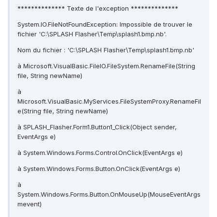
************** Texte de l'exception **************
System.IO.FileNotFoundException: Impossible de trouver le
fichier 'C:\SPLASH Flasher\Temp\splash1.bmp.nb'.
Nom du fichier : 'C:\SPLASH Flasher\Temp\splash1.bmp.nb'
à Microsoft.VisualBasic.FileIO.FileSystem.RenameFile(String
file, String newName)
à
Microsoft.VisualBasic.MyServices.FileSystemProxy.RenameFil
e(String file, String newName)
à SPLASH_Flasher.Form1.Button1_Click(Object sender,
EventArgs e)
à System.Windows.Forms.Control.OnClick(EventArgs e)
à System.Windows.Forms.Button.OnClick(EventArgs e)
à
System.Windows.Forms.Button.OnMouseUp(MouseEventArgs
mevent)