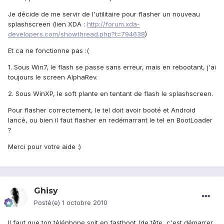
Je décide de me servir de l'utilitaire pour flasher un nouveau
splashscreen (lien XDA :
http://forum.xda-
developers.com/showthread.php?t=794638
)
Et ca ne fonctionne pas :(
1. Sous Win7, le flash se passe sans erreur, mais en rebootant, j'ai
toujours le screen AlphaRev.
2. Sous WinXP, le soft plante en tentant de flash le splashscreen.
Pour flasher correctement, le tel doit avoir booté et Android
lancé, ou bien il faut flasher en redémarrant le tel en BootLoader
?
Merci pour votre aide :)
Ghisy
Posté(e)
1 octobre 2010
Il faut que ton téléphone soit en fastboot (de tête, c'est démarrer