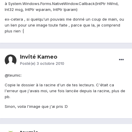
à System.Windows.Forms.NativeWindow.Callback(IntPtr hWnd,
Int32 msg, IntPtr wparam, IntPtr lparam)
ex-cetera , si quelqu'un pouvais me donné un coup de main, ou
un lien pour une image toute faite , parce que la, je comprend
plus rien :|
Invité Kameo
Posté(e)
3 octobre 2010
@teumic:
Copie le dossier à la racine d'un de tes lecteurs. C'était ca
l'erreur que j'avais moi, une fois lancée depuis la racine, plus de
pb.
Sinon, voila l'image que j'ai pris :D