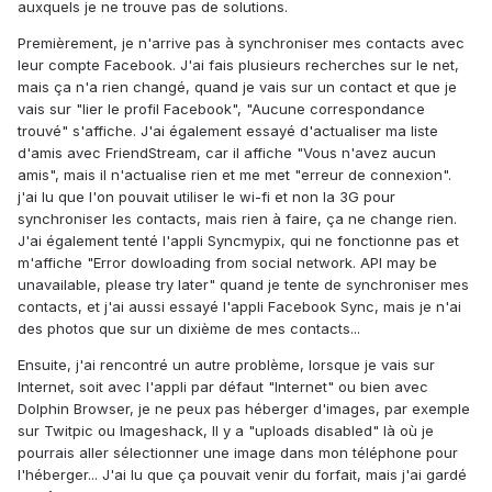
auxquels je ne trouve pas de solutions.
Premièrement, je n'arrive pas à synchroniser mes contacts avec
leur compte Facebook. J'ai fais plusieurs recherches sur le net,
mais ça n'a rien changé, quand je vais sur un contact et que je
vais sur "lier le profil Facebook", "Aucune correspondance
trouvé" s'affiche. J'ai également essayé d'actualiser ma liste
d'amis avec FriendStream, car il affiche "Vous n'avez aucun
amis", mais il n'actualise rien et me met "erreur de connexion".
j'ai lu que l'on pouvait utiliser le wi-fi et non la 3G pour
synchroniser les contacts, mais rien à faire, ça ne change rien.
J'ai également tenté l'appli Syncmypix, qui ne fonctionne pas et
m'affiche "Error dowloading from social network. API may be
unavailable, please try later" quand je tente de synchroniser mes
contacts, et j'ai aussi essayé l'appli Facebook Sync, mais je n'ai
des photos que sur un dixième de mes contacts...
Ensuite, j'ai rencontré un autre problème, lorsque je vais sur
Internet, soit avec l'appli par défaut "Internet" ou bien avec
Dolphin Browser, je ne peux pas héberger d'images, par exemple
sur Twitpic ou Imageshack, Il y a "uploads disabled" là où je
pourrais aller sélectionner une image dans mon téléphone pour
l'héberger... J'ai lu que ça pouvait venir du forfait, mais j'ai gardé