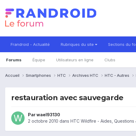
Frandroid - Actualité
Rubriques du site
Sections du f
Forums
Équipe
Utilisateurs en ligne
Clubs
Accueil
Smartphones
HTC
Archives HTC
HTC - Autres
restauration avec sauvegarde
Par
wael93130
2 octobre 2010
dans
HTC Wildfire - Aides, Question