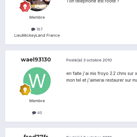
Ton téléphone est rooté ?
Membre
167
Lieu
MickeyLand France
wael93130
Posté(e)
3 octobre 2010
en faite j'ai mis froyo 2.2 chns sur
mon tel et j'aimerai restaurer sur 
Membre
40
fred77fr