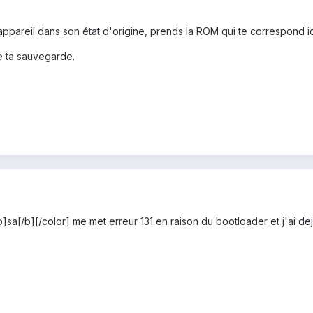
appareil dans son état d'origine, prends la ROM qui te correspond ic
re ta sauvegarde.
[b]sa[/b][/color] me met erreur 131 en raison du bootloader et j'ai de