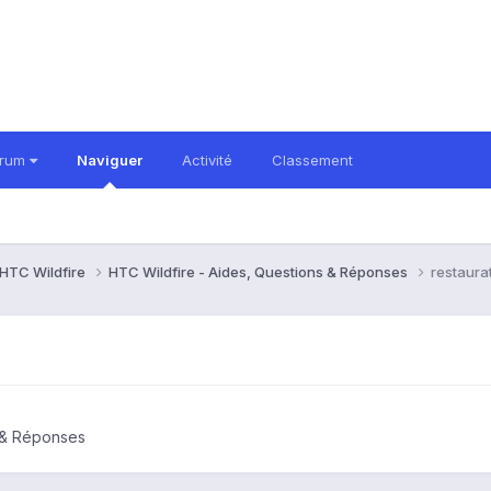
orum
Naviguer
Activité
Classement
HTC Wildfire
HTC Wildfire - Aides, Questions & Réponses
restaura
s & Réponses