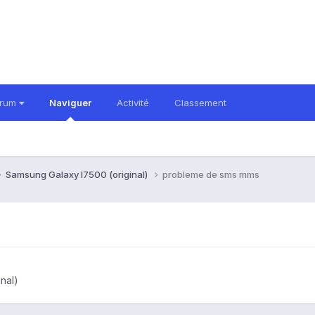
orum
Naviguer
Activité
Classement
Samsung Galaxy I7500 (original)
probleme de sms mms
nal)