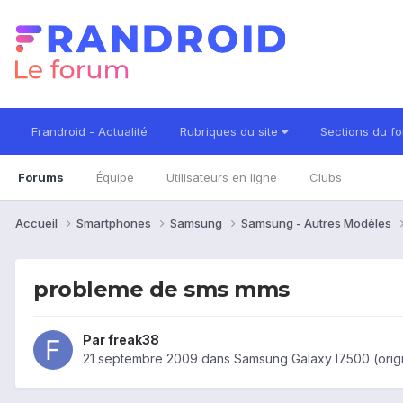
Frandroid - Actualité
Rubriques du site
Sections du f
Forums
Équipe
Utilisateurs en ligne
Clubs
Accueil
Smartphones
Samsung
Samsung - Autres Modèles
probleme de sms mms
Par
freak38
21 septembre 2009
dans
Samsung Galaxy I7500 (origi