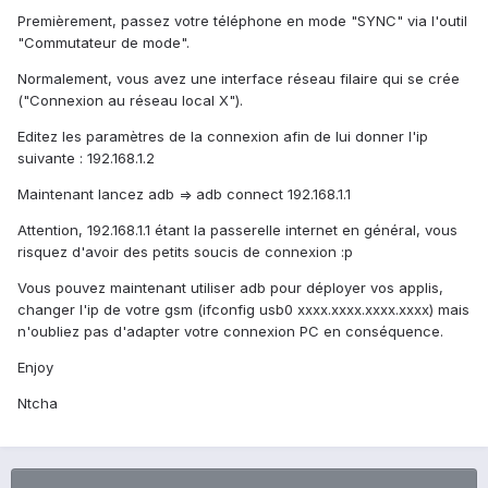
Premièrement, passez votre téléphone en mode "SYNC" via l'outil
"Commutateur de mode".
Normalement, vous avez une interface réseau filaire qui se crée
("Connexion au réseau local X").
Editez les paramètres de la connexion afin de lui donner l'ip
suivante : 192.168.1.2
Maintenant lancez adb => adb connect 192.168.1.1
Attention, 192.168.1.1 étant la passerelle internet en général, vous
risquez d'avoir des petits soucis de connexion :p
Vous pouvez maintenant utiliser adb pour déployer vos applis,
changer l'ip de votre gsm (ifconfig usb0 xxxx.xxxx.xxxx.xxxx) mais
n'oubliez pas d'adapter votre connexion PC en conséquence.
Enjoy
Ntcha