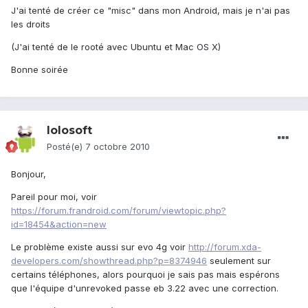
J'ai tenté de créer ce "misc" dans mon Android, mais je n'ai pas
les droits
(J'ai tenté de le rooté avec Ubuntu et Mac OS X)
Bonne soirée
lolosoft
Posté(e)
7 octobre 2010
Bonjour,
Pareil pour moi, voir
https://forum.frandroid.com/forum/viewtopic.php?
id=18454&action=new
Le problème existe aussi sur evo 4g voir
http://forum.xda-
developers.com/showthread.php?p=8374946
seulement sur
certains téléphones, alors pourquoi je sais pas mais espérons
que l'équipe d'unrevoked passe eb 3.22 avec une correction.