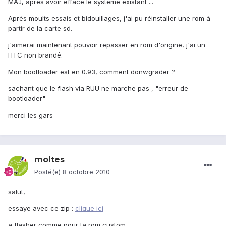
MAJ, après avoir effacé le système existant ...
Après moults essais et bidouillages, j'ai pu réinstaller une rom à
partir de la carte sd.
j'aimerai maintenant pouvoir repasser en rom d'origine, j'ai un
HTC non brandé.
Mon bootloader est en 0.93, comment donwgrader ?
sachant que le flash via RUU ne marche pas , "erreur de
bootloader"
merci les gars
moltes
Posté(e)
8 octobre 2010
salut,
essaye avec ce zip :
clique ici
a flasher comme pour ta rom custom.