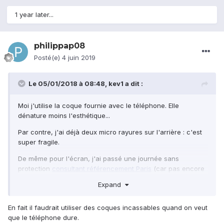
1 year later...
philippap08
Posté(e)
4 juin 2019
Le 05/01/2018 à 08:48,
kev1
a dit :
Moi j'utilise la coque fournie avec le téléphone. Elle
dénature moins l'esthétique...
Par contre, j'ai déjà deux micro rayures sur l'arrière : c'est
super fragile.
De même pour l'écran, j'ai passé une journée sans
protection
consultant référencement Paris
(car pas encore
reçue) et j'ai chopé une micro rayure...
Expand
J'ai posé un protection hier soir achetée sur Aliexpress. Soit
disant en verre trempé, mais c'est du plastique et ça
En fait il faudrait utiliser des coques incassables quand on veut
n'épouse pas bien les courbes 2.5D de l'écran... bref je suis
que le téléphone dure.