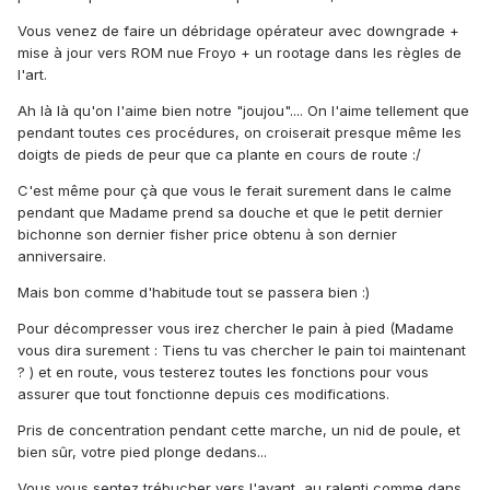
Vous venez de faire un débridage opérateur avec downgrade +
mise à jour vers ROM nue Froyo + un rootage dans les règles de
l'art.
Ah là là qu'on l'aime bien notre "joujou".... On l'aime tellement que
pendant toutes ces procédures, on croiserait presque même les
doigts de pieds de peur que ca plante en cours de route :/
C'est même pour çà que vous le ferait surement dans le calme
pendant que Madame prend sa douche et que le petit dernier
bichonne son dernier fisher price obtenu à son dernier
anniversaire.
Mais bon comme d'habitude tout se passera bien :)
Pour décompresser vous irez chercher le pain à pied (Madame
vous dira surement : Tiens tu vas chercher le pain toi maintenant
? ) et en route, vous testerez toutes les fonctions pour vous
assurer que tout fonctionne depuis ces modifications.
Pris de concentration pendant cette marche, un nid de poule, et
bien sûr, votre pied plonge dedans...
Vous vous sentez trébucher vers l'avant, au ralenti comme dans