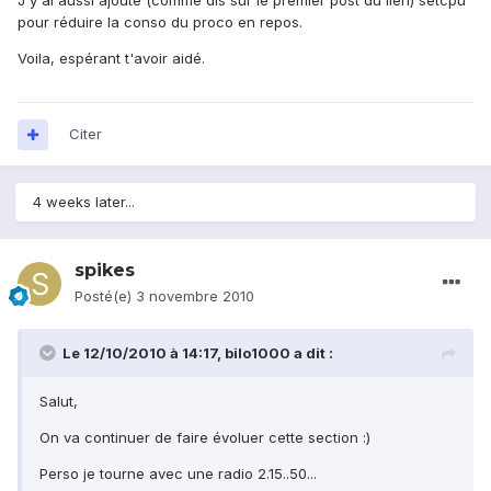
J'y ai aussi ajouté (comme dis sur le premier post du lien) setcpu
pour réduire la conso du proco en repos.
Voila, espérant t'avoir aidé.
Citer
4 weeks later...
spikes
Posté(e)
3 novembre 2010
Le 12/10/2010 à 14:17, bilo1000 a dit :
Salut,
On va continuer de faire évoluer cette section :)
Perso je tourne avec une radio 2.15..50...