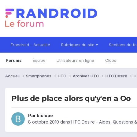
Frandroid - Actualité
Rubriques du site
Sections du f
Forums
Équipe
Utilisateurs en ligne
Clubs
Accueil
Smartphones
HTC
Archives HTC
HTC Desire
H
Plus de place alors qu'y'en a Oo
Par
biclope
8 octobre 2010
dans
HTC Desire - Aides, Questions 