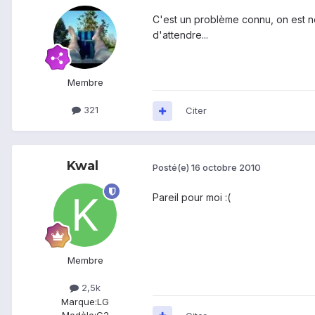
C'est un problème connu, on est nom
d'attendre...
Membre
321
Citer
Kwal
Posté(e)
16 octobre 2010
Pareil pour moi :(
Membre
2,5k
Marque:
LG
Modèle:
G2