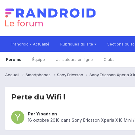
Frandroid - Actualité
Rubriques du site
Sections du f
Forums
Équipe
Utilisateurs en ligne
Clubs
Accueil
Smartphones
Sony Ericsson
Sony Ericsson Xperia X10
Perte du Wifi !
Par
Yipadrien
16 octobre 2010
dans
Sony Ericsson Xperia X10 Mini /