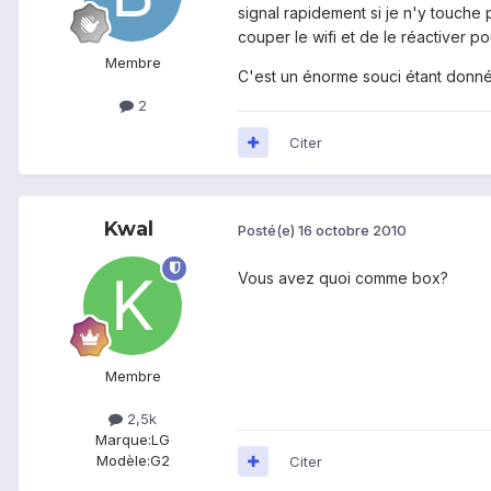
signal rapidement si je n'y touche p
couper le wifi et de le réactiver po
Membre
C'est un énorme souci étant donné 
2
Citer
Kwal
Posté(e)
16 octobre 2010
Vous avez quoi comme box?
Membre
2,5k
Marque:
LG
Modèle:
G2
Citer