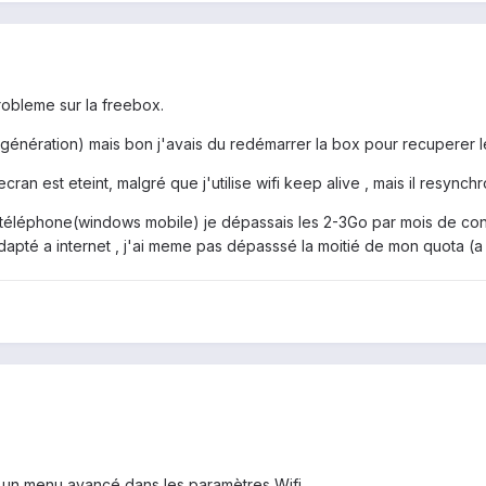
obleme sur la freebox.
re génération) mais bon j'avais du redémarrer la box pour recuperer
'ecran est eteint, malgré que j'utilise wifi keep alive , mais il resy
téléphone(windows mobile) je dépassais les 2-3Go par mois de con
dapté a internet , j'ai meme pas dépasssé la moitié de mon quota (a
a un menu avancé dans les paramètres Wifi ...