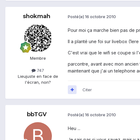
shokmah
Posté(e)
16 octobre 2010
Pour moi ça marche bien pas de pr
Il a planté une foi sur livebox (1e
C'est vrai que le wifi se coupe si l
Membre
parcontre, avant avec mon ancien 
747
maintenant que j'ai un telephone a
Lieu
juste en face de
l'écran, non?
Citer
bbTGV
Posté(e)
16 octobre 2010
Heu ...
Je sais pas si vous savez, mais y 