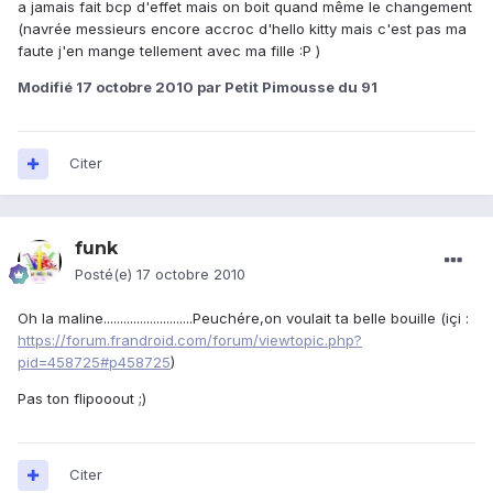
a jamais fait bcp d'effet mais on boit quand même le changement
(navrée messieurs encore accroc d'hello kitty mais c'est pas ma
faute j'en mange tellement avec ma fille :P )
Modifié
17 octobre 2010
par Petit Pimousse du 91
Citer
funk
Posté(e)
17 octobre 2010
Oh la maline...........................Peuchére,on voulait ta belle bouille (içi :
https://forum.frandroid.com/forum/viewtopic.php?
pid=458725#p458725
)
Pas ton flipooout ;)
Citer