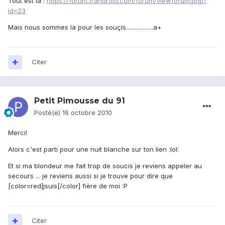
Tout est la :
https://forum.frandroid.com/forum/viewforum.php?
id=23
Mais nous sommes la pour les souçis..................a+
Citer
Petit Pimousse du 91
Posté(e)
16 octobre 2010
Merci!
Alors c'est parti pour une nuit blanche sur ton lien :lol:
Et si ma blondeur me fait trop de soucis je reviens appeler au
secours ... je reviens aussi si je trouve pour dire que
[color=red]jsuis[/color] fière de moi :P
Citer