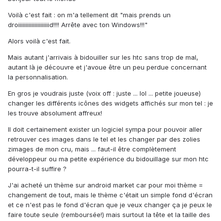
Voilà c'est fait : on m'a tellement dit "mais prends un
droiiiiiiiiiiiiiiiiiiiiid!!!! Arrête avec ton Windows!!!"
Alors voilà c'est fait.
Mais autant j'arrivais à bidouiller sur les htc sans trop de mal,
autant là je découvre et j'avoue être un peu perdue concernant
la personnalisation.
En gros je voudrais juste (voix off : juste ... lol ... petite joueuse)
changer les différents icônes des widgets affichés sur mon tel : je
les trouve absolument affreux!
Il doit certainement exister un logiciel sympa pour pouvoir aller
retrouver ces images dans le tel et les changer par des zolies
zimages de mon cru, mais ... faut-il être complètement
développeur ou ma petite expérience du bidouillage sur mon htc
pourra-t-il suffire ?
J'ai acheté un thème sur android market car pour moi thème =
changement de tout, mais le thème c'était un simple fond d'écran
et ce n'est pas le fond d'écran que je veux changer ça je peux le
faire toute seule (remboursée!) mais surtout la tête et la taille des