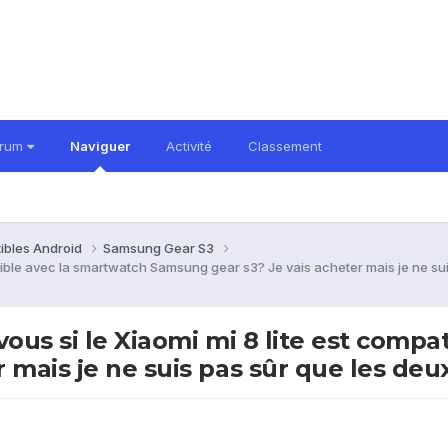
orum
Naviguer
Activité
Classement
ibles Android
Samsung Gear S3
patible avec la smartwatch Samsung gear s3? Je vais acheter mais je ne su
-vous si le Xiaomi mi 8 lite est comp
 mais je ne suis pas sûr que les deu