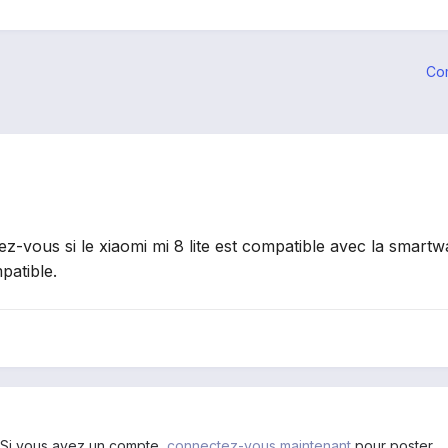
Co
vez-vous si le xiaomi mi 8 lite est compatible avec la smar
patible.
. Si vous avez un compte,
connectez-vous maintenant
pour poster.