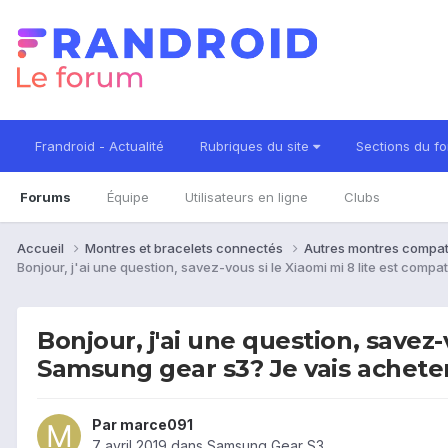
Frandroid - Actualité
Rubriques du site
Sections du f
Forums
Équipe
Utilisateurs en ligne
Clubs
Accueil
Montres et bracelets connectés
Autres montres compat
Bonjour, j'ai une question, savez-vous si le Xiaomi mi 8 lite est com
Bonjour, j'ai une question, savez
Samsung gear s3? Je vais acheter
Par
marce091
7 avril 2019
dans
Samsung Gear S3