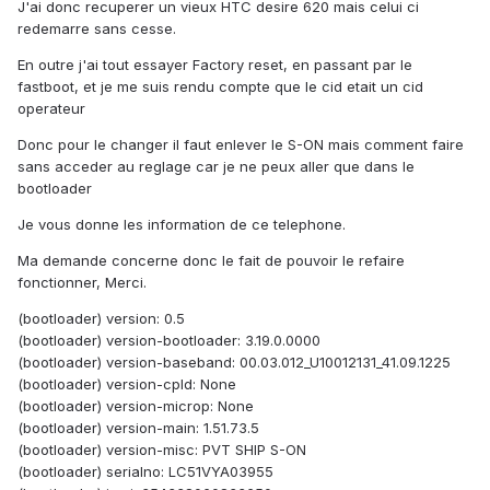
J'ai donc recuperer un vieux HTC desire 620 mais celui ci
redemarre sans cesse.
En outre j'ai tout essayer Factory reset, en passant par le
fastboot, et je me suis rendu compte que le cid etait un cid
operateur
Donc pour le changer il faut enlever le S-ON mais comment faire
sans acceder au reglage car je ne peux aller que dans le
bootloader
Je vous donne les information de ce telephone.
Ma demande concerne donc le fait de pouvoir le refaire
fonctionner, Merci.
(bootloader) version: 0.5
(bootloader) version-bootloader: 3.19.0.0000
(bootloader) version-baseband: 00.03.012_U10012131_41.09.1225
(bootloader) version-cpld: None
(bootloader) version-microp: None
(bootloader) version-main: 1.51.73.5
(bootloader) version-misc: PVT SHIP S-ON
(bootloader) serialno: LC51VYA03955