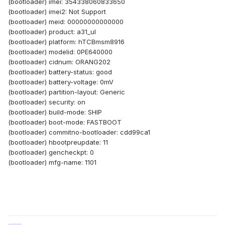
(bootloader) imei: 354338060833650
(bootloader) imei2: Not Support
(bootloader) meid: 00000000000000
(bootloader) product: a31_ul
(bootloader) platform: hTCBmsm8916
(bootloader) modelid: 0PE640000
(bootloader) cidnum: ORANG202
(bootloader) battery-status: good
(bootloader) battery-voltage: 0mV
(bootloader) partition-layout: Generic
(bootloader) security: on
(bootloader) build-mode: SHIP
(bootloader) boot-mode: FASTBOOT
(bootloader) commitno-bootloader: cdd99ca1
(bootloader) hbootpreupdate: 11
(bootloader) gencheckpt: 0
(bootloader) mfg-name: 1101