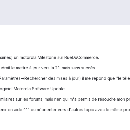
emaines) un motorola Milestone sur RueDuCommerce.
drait le mettre à jour vers la 2.1, mais sans succès.
Paramètres->Rechercher des mises à jour) il me répond que "le tél
giciel Motorola Software Update...
milaires sur les forums, mais rien qui m'a permis de résoudre mon 
nir en aide ^^" ou m'orienter vers d'autres topic avec le même probl