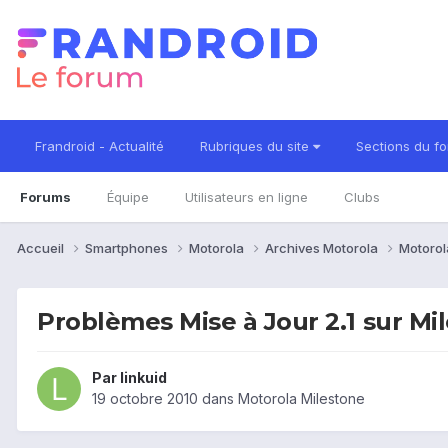
Frandroid - Actualité
Rubriques du site
Sections du f
Forums
Équipe
Utilisateurs en ligne
Clubs
Accueil
Smartphones
Motorola
Archives Motorola
Motorol
Problèmes Mise à Jour 2.1 sur Mi
Par
linkuid
19 octobre 2010
dans
Motorola Milestone