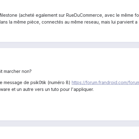
e Milestone (acheté egalement sur RueDuCommerce, avec le même forfait 
ans la même pièce, connectés au même reseau, mais lui parvient a 
ait marcher non?
 le message de psik0tik (numéro 8)
https://forum.frandroid.com/for
tware et un autre vers un tuto pour l'appliquer.