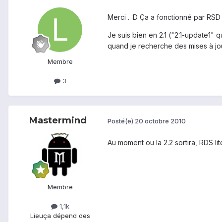
Merci . :D Ça a fonctionné par RSD l
Je suis bien en 2.1 ("2.1-update1"
quand je recherche des mises à jour
Membre
3
Mastermind
Posté(e)
20 octobre 2010
Au moment ou la 2.2 sortira, RDS lite
Membre
1,1k
Lieu
ça dépend des