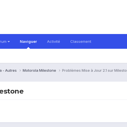
orum
Naviguer
Activité
Classement
a - Autres
Motorola Milestone
Problèmes Mise à Jour 2.1 sur Milest
lestone