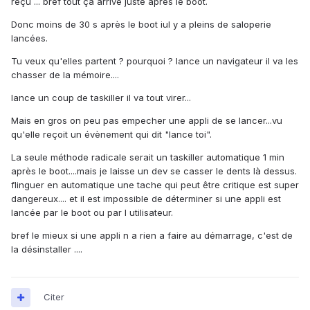
reçu ... bref tout ça arrive juste après le boot.
Donc moins de 30 s après le boot iul y a pleins de saloperie
lancées.
Tu veux qu'elles partent ? pourquoi ? lance un navigateur il va les
chasser de la mémoire....
lance un coup de taskiller il va tout virer...
Mais en gros on peu pas empecher une appli de se lancer...vu
qu'elle reçoit un évènement qui dit "lance toi".
La seule méthode radicale serait un taskiller automatique 1 min
après le boot....mais je laisse un dev se casser le dents là dessus.
flinguer en automatique une tache qui peut être critique est super
dangereux.... et il est impossible de déterminer si une appli est
lancée par le boot ou par l utilisateur.
bref le mieux si une appli n a rien a faire au démarrage, c'est de
la désinstaller ....
Citer