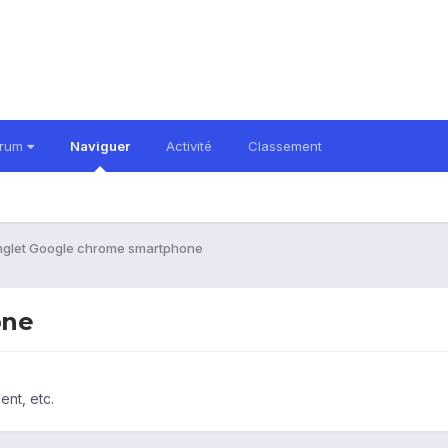
orum
Naviguer
Activité
Classement
glet Google chrome smartphone
one
ent, etc.