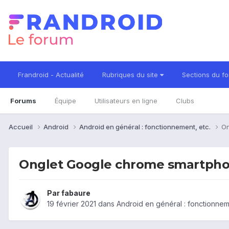
Frandroid - Actualité
Rubriques du site
Sections du f
Forums
Équipe
Utilisateurs en ligne
Clubs
Accueil
Android
Android en général : fonctionnement, etc.
On
Onglet Google chrome smartph
Par
fabaure
19 février 2021
dans
Android en général : fonctionnem