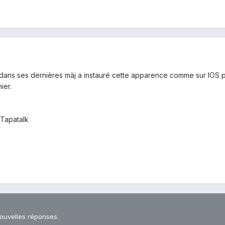
ans ses dernières màj a instauré cette apparence comme sur IOS par e
ier.
 Tapatalk
nouvelles réponses.