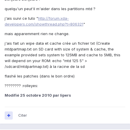
quelqu'un peut'il m'aider dans les partitions mtd ?
j'ais suivi ce tuto "
http://forum.xda-
developers.com/showthread.php?t=806321
"
mais apparemment rien ne change.
j'ais fait un wipe data et cache crée un fichier txt (Create
mtdpartmap.txt on SD card with size of system & cache, the
example provided sets system to 125MB and cache to 5MB, this
will depend on your ROM: echo "mtd 125 5" >
/sdcard/mtdpartmap.txt) à la racine de la sd
flashé les patches (dans le bon ordre)
???????? :rolleyes:
Modifié
25 octobre 2010
par lipers
Citer