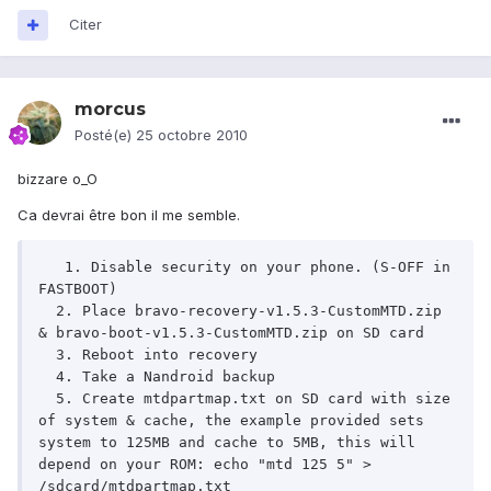
Citer
morcus
Posté(e)
25 octobre 2010
bizzare o_O
Ca devrai être bon il me semble.
   1. Disable security on your phone. (S-OFF in 
FASTBOOT)

  2. Place bravo-recovery-v1.5.3-CustomMTD.zip 
& bravo-boot-v1.5.3-CustomMTD.zip on SD card

  3. Reboot into recovery

  4. Take a Nandroid backup

  5. Create mtdpartmap.txt on SD card with size 
of system & cache, the example provided sets 
system to 125MB and cache to 5MB, this will 
depend on your ROM: echo "mtd 125 5" > 
/sdcard/mtdpartmap.txt
