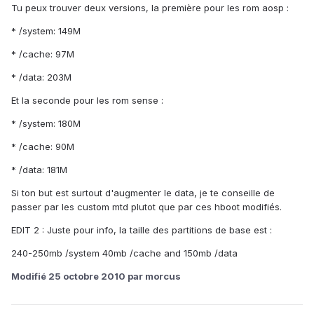
Tu peux trouver deux versions, la première pour les rom aosp :
* /system: 149M
* /cache: 97M
* /data: 203M
Et la seconde pour les rom sense :
* /system: 180M
* /cache: 90M
* /data: 181M
Si ton but est surtout d'augmenter le data, je te conseille de
passer par les custom mtd plutot que par ces hboot modifiés.
EDIT 2 : Juste pour info, la taille des partitions de base est :
240-250mb /system 40mb /cache and 150mb /data
Modifié
25 octobre 2010
par morcus