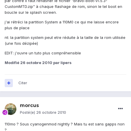
par contre il faut reflasher le fichier "bravo-boot-v1.5.3-
CustomMTD.zip" à chaque flashage de rom, sinon le tel boot en
boucle sur le splash screen.
j'ai rétréci la partition System a 110M0 ce qui me laisse encore
plus de place
nt: la partition system peut etre réduite à la taille de la rom utilisée
(une fois dézipée)
EDIT: j'ouvre un tuto plus compréhensible
Modifié
26 octobre 2010
par lipers
Citer
morcus
Posté(e)
26 octobre 2010
110mo ? Sous cyanogenmod nightly ? Mais tu est sans gapps non
?