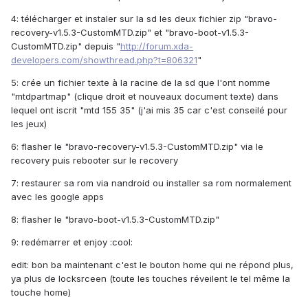
4: télécharger et instaler sur la sd les deux fichier zip "bravo-
recovery-v1.5.3-CustomMTD.zip" et "bravo-boot-v1.5.3-
CustomMTD.zip" depuis "
http://forum.xda-
developers.com/showthread.php?t=806321
"
5: crée un fichier texte à la racine de la sd que l'ont nomme
"mtdpartmap" (clique droit et nouveaux document texte) dans
lequel ont iscrit "mtd 155 35" (j'ai mis 35 car c'est conseilé pour
les jeux)
6: flasher le "bravo-recovery-v1.5.3-CustomMTD.zip" via le
recovery puis rebooter sur le recovery
7: restaurer sa rom via nandroid ou installer sa rom normalement
avec les google apps
8: flasher le "bravo-boot-v1.5.3-CustomMTD.zip"
9: redémarrer et enjoy :cool:
edit: bon ba maintenant c'est le bouton home qui ne répond plus,
ya plus de locksrceen (toute les touches réveilent le tel même la
touche home)