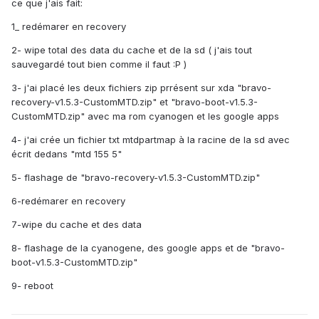
ce que j'ais fait:
1_ redémarer en recovery
2- wipe total des data du cache et de la sd ( j'ais tout
sauvegardé tout bien comme il faut :P )
3- j'ai placé les deux fichiers zip prrésent sur xda "bravo-
recovery-v1.5.3-CustomMTD.zip" et "bravo-boot-v1.5.3-
CustomMTD.zip" avec ma rom cyanogen et les google apps
4- j'ai crée un fichier txt mtdpartmap à la racine de la sd avec
écrit dedans "mtd 155 5"
5- flashage de "bravo-recovery-v1.5.3-CustomMTD.zip"
6-redémarer en recovery
7-wipe du cache et des data
8- flashage de la cyanogene, des google apps et de "bravo-
boot-v1.5.3-CustomMTD.zip"
9- reboot