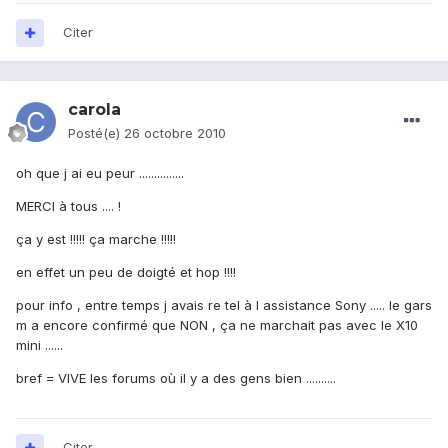
Citer
carola
Posté(e)
26 octobre 2010
oh que j ai eu peur ...............
MERCI à tous .... !
ça y est !!!!! ça marche !!!!!
en effet un peu de doigté et hop !!!!
pour info , entre temps j avais re tel à l assistance Sony ..... le gars
m a encore confirmé que NON , ça ne marchait pas avec le X10
mini ......
bref = VIVE les forums où il y a des gens bien ..........
Citer