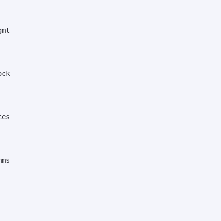
mt

ck

es

ms
