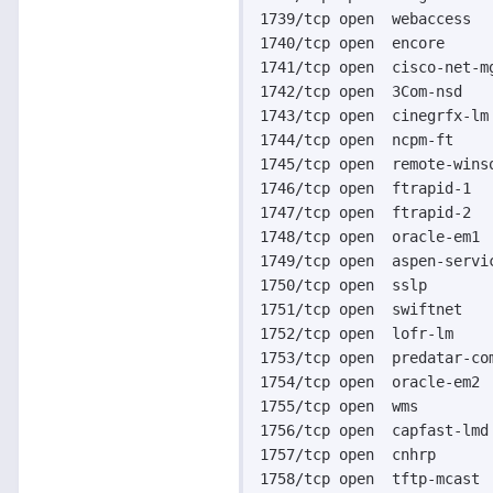
1739/tcp open  webaccess

1740/tcp open  encore

1741/tcp open  cisco-net-mg
1742/tcp open  3Com-nsd

1743/tcp open  cinegrfx-lm

1744/tcp open  ncpm-ft

1745/tcp open  remote-winso
1746/tcp open  ftrapid-1

1747/tcp open  ftrapid-2

1748/tcp open  oracle-em1

1749/tcp open  aspen-servic
1750/tcp open  sslp

1751/tcp open  swiftnet

1752/tcp open  lofr-lm

1753/tcp open  predatar-com
1754/tcp open  oracle-em2

1755/tcp open  wms

1756/tcp open  capfast-lmd

1757/tcp open  cnhrp

1758/tcp open  tftp-mcast
