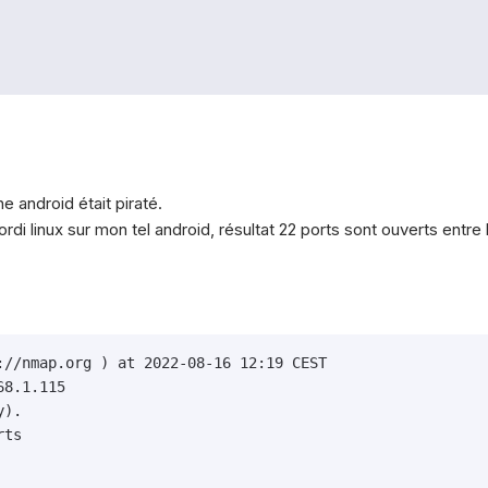
 android était piraté.
rdi linux sur mon tel android, résultat 22 ports sont ouverts entr
://nmap.org ) at 2022-08-16 12:19 CEST

8.1.115

).

ts
