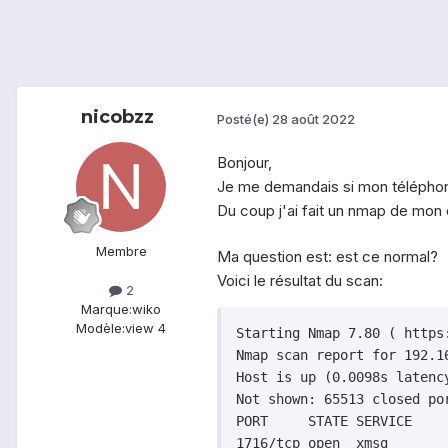
nicobzz
Posté(e)
28 août 2022
Bonjour,
Je me demandais si mon téléphone
Du coup j'ai fait un nmap de mon o
Membre
Ma question est: est ce normal?
Voici le résultat du scan:
2
Marque:
wiko
Modèle:
view 4
Starting Nmap 7.80 ( https
Nmap scan report for 192.16
Host is up (0.0098s latency
Not shown: 65513 closed por
PORT     STATE SERVICE

1716/tcp open  xmsg
