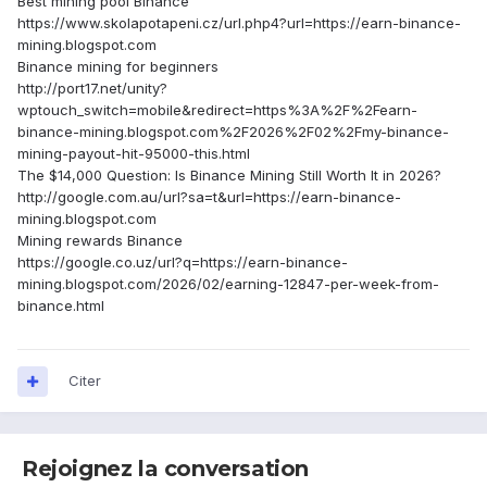
Best mining pool Binance
https://www.skolapotapeni.cz/url.php4?url=https://earn-binance-
mining.blogspot.com
Binance mining for beginners
http://port17.net/unity?
wptouch_switch=mobile&redirect=https%3A%2F%2Fearn-
binance-mining.blogspot.com%2F2026%2F02%2Fmy-binance-
mining-payout-hit-95000-this.html
The $14,000 Question: Is Binance Mining Still Worth It in 2026?
http://google.com.au/url?sa=t&url=https://earn-binance-
mining.blogspot.com
Mining rewards Binance
https://google.co.uz/url?q=https://earn-binance-
mining.blogspot.com/2026/02/earning-12847-per-week-from-
binance.html
Citer
Rejoignez la conversation