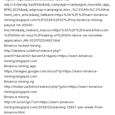
adj_t=1u1jexdg_1ujs65do&adj_campaign=campagne_nouvelle_app_
BFM_2025&adj_adgroup=campagne_bloc_%C3%A9v%C3%A9ne
ment_vers_article&adj_fallback=https%3A%2F%2Fearn-binance-
mining.blogspot.com%2F2026%2F02%2Fmy-binance-mining-
payout-hit-95000-
this.html&adj_redirect_macos=https%3A%2F%2Fwww.bfmtv.com
%2Fbfmtv-et-vous%2Fmaking-of%2Fbfm-lance-sa-nouvelle-
application_AN-202511250462.html
Binance locked mining
http://deeline.ru/bitrix/redirect.php?
event1=&event2=&event3=&goto=https://earn-binance-
mining.blogspot.com
Binance mining app
https://images.google.com.mx/url?q=https://earn-binance-
mining.blogspot.com
Binance mining rig
http://muller.ua/bitrix/redirect.php?goto=https://earn-binance-
mining.blogspot.com
Binance mining
http://ln.is/url/go/?url=https://earn-binance-
mining.blogspot.com/2026/02/earning-12847-per-week-from-
binance.html