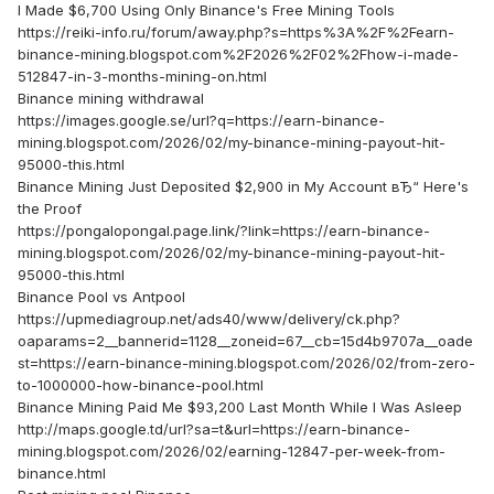
I Made $6,700 Using Only Binance's Free Mining Tools
https://reiki-info.ru/forum/away.php?s=https%3A%2F%2Fearn-
binance-mining.blogspot.com%2F2026%2F02%2Fhow-i-made-
512847-in-3-months-mining-on.html
Binance mining withdrawal
https://images.google.se/url?q=https://earn-binance-
mining.blogspot.com/2026/02/my-binance-mining-payout-hit-
95000-this.html
Binance Mining Just Deposited $2,900 in My Account вЂ“ Here's
the Proof
https://pongalopongal.page.link/?link=https://earn-binance-
mining.blogspot.com/2026/02/my-binance-mining-payout-hit-
95000-this.html
Binance Pool vs Antpool
https://upmediagroup.net/ads40/www/delivery/ck.php?
oaparams=2__bannerid=1128__zoneid=67__cb=15d4b9707a__oade
st=https://earn-binance-mining.blogspot.com/2026/02/from-zero-
to-1000000-how-binance-pool.html
Binance Mining Paid Me $93,200 Last Month While I Was Asleep
http://maps.google.td/url?sa=t&url=https://earn-binance-
mining.blogspot.com/2026/02/earning-12847-per-week-from-
binance.html