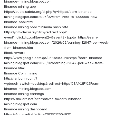
binance-mining.blogspot.com
Binance mining app
https://audio.sabda.org/dl.php?q=https://earn-binance-
mining.blogspot.com/2026/02/from-zero-to-1000000-how-
binance-pool.html
Binance mining pool minimum hash rate
https://rim-decor.ru/bitrix/redirect.php?
event1=click_to_call&event2=&event3=&goto=https://earn-
binance-mining.blogspot.com/2026/02/earning-12847-per-week-
from-binance.html
Block reward
http://www.google.com.qa/url?sa=t&url=https://earn-binance-
mining.blogspot.com/2026/02/earning-12847-per-week-from-
binance.html
Binance Coin mining
http://ianbunn.com/?
wptouch_switch=desktop&redirect=https%3A%2F%2Fearn-
binance-mining.blogspot.com
Binance mining earnings
https://similars.net/alternatives-to/earn-binance-
mining.blogspot.com
Binance mining dashboard
https://4ugw.adj.st/article/202511250462?