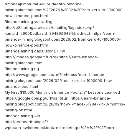
&mode=jump&id=0463&url=earn-binance-
mining.blogspot.com%2F2026%2F02%2Ffrom-zero-to-1000000-
how-binance-pool.html
Binance mining vs trading
http://o2mailing.arakis.cz/emailing/logindex.php?
kampId=5900&odkazId=39489&6434&redirect=https://earn-
binance-mining.blogspot.com/2026/02/from-zero-to-1000000-
how-binance-pool.html
Binance mining calculator ETHW
http://images.google.fi/url?q=https://earn-binance-
mining.blogspot.com
Binance mining rig
http://www.google.com.do/url?q=https://earn-binance-
mining.blogspot.com/2026/02/from-zero-to-1000000-how-
binance-pool.html
My First $10,000 Month on Binance Pool вЂ“ Lessons Learned
https://google.com.pg/url?sa=t&url=https://earn-binance-
mining.blogspot.com/2026/02/how-i-made-512847-in-3-months-
mining-on.html
Binance mining API
http://techearthblog.it/?
wptouch_switch=desktop&redirect=https%3A%2F%2Fearn-