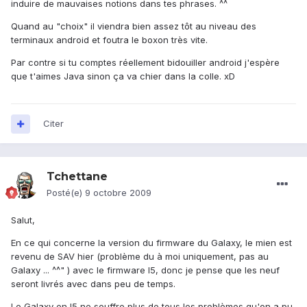
induire de mauvaises notions dans tes phrases. ^^
Quand au "choix" il viendra bien assez tôt au niveau des
terminaux android et foutra le boxon très vite.
Par contre si tu comptes réellement bidouiller android j'espère
que t'aimes Java sinon ça va chier dans la colle. xD
Citer
Tchettane
Posté(e)
9 octobre 2009
Salut,
En ce qui concerne la version du firmware du Galaxy, le mien est
revenu de SAV hier (problème du à moi uniquement, pas au
Galaxy ... ^^" ) avec le firmware I5, donc je pense que les neuf
seront livrés avec dans peu de temps.
Le Galaxy en I5 ne souffre plus de tous les problèmes qu'on a pu