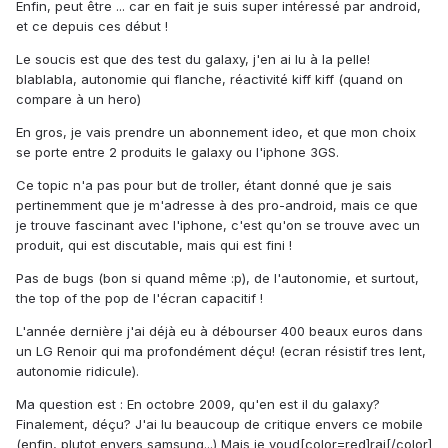
Enfin, peut être ... car en fait je suis super intéressé par android,
et ce depuis ces début !
Le soucis est que des test du galaxy, j'en ai lu à la pelle!
blablabla, autonomie qui flanche, réactivité kiff kiff (quand on
compare à un hero)
En gros, je vais prendre un abonnement ideo, et que mon choix
se porte entre 2 produits le galaxy ou l'iphone 3GS.
Ce topic n'a pas pour but de troller, étant donné que je sais
pertinemment que je m'adresse à des pro-android, mais ce que
je trouve fascinant avec l'iphone, c'est qu'on se trouve avec un
produit, qui est discutable, mais qui est fini !
Pas de bugs (bon si quand même :p), de l'autonomie, et surtout,
the top of the pop de l'écran capacitif !
L'année dernière j'ai déjà eu à débourser 400 beaux euros dans
un LG Renoir qui ma profondément déçu! (ecran résistif tres lent,
autonomie ridicule).
Ma question est : En octobre 2009, qu'en est il du galaxy?
Finalement, déçu? J'ai lu beaucoup de critique envers ce mobile
(enfin, plutot envers samsung...) Mais je voud[color=red]rai[/color]