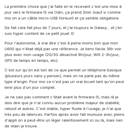
La première chose que j'ai faite en le recevant c'est une mise à
jour vers le firmware I5 via Odin, ça prend 2min (sauf si comme
moi on a un câble micro-USB foireux!) et ça semble obligatoire.
De fait cela fait plus de 7 jours, et j'ai toujours le Galaxy… et j'en
suis hyper content de ce petit jouet :D
Pour l'autonomie, à vrai dire c'est à peine moins bon que mon
U600 qui n'était déjà pas une référence. Je tiens facile 36h voir
plus avec mon usage (2G/3G désactivé 8h/jour, Wifi 2-3h/jour,
GPS de temps en temps, etc).
C'est sur qu'on est loin de ce que permet un téléphone basique
(plusieurs jours sans y penser), mais on ne parle pas du même
type d'engin. Pour moi ce n'est pas un vrai écueil tant qu'on peut
tenir plus d'un jour complet.
Je ne sais pas comment c'était avant le firmware I5, mais là je
dois dire que je n'ai connu aucun problème majeur de stabilité,
reboot et autres. C'est stable, hyper fluide à l'usage, je n'ai que
très peu de latences. Parfois après avoir fait mumuse avec pleins
d'appli on a peut-être un léger ralentissement ici ou là, mais rien
de vilain je trouve.