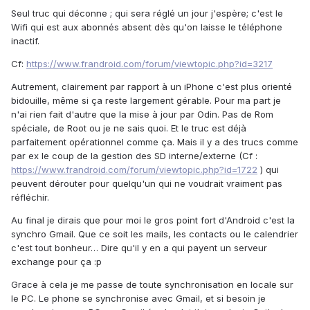
Seul truc qui déconne ; qui sera réglé un jour j'espère; c'est le
Wifi qui est aux abonnés absent dès qu'on laisse le téléphone
inactif.
Cf:
https://www.frandroid.com/forum/viewtopic.php?id=3217
Autrement, clairement par rapport à un iPhone c'est plus orienté
bidouille, même si ça reste largement gérable. Pour ma part je
n'ai rien fait d'autre que la mise à jour par Odin. Pas de Rom
spéciale, de Root ou je ne sais quoi. Et le truc est déjà
parfaitement opérationnel comme ça. Mais il y a des trucs comme
par ex le coup de la gestion des SD interne/externe (Cf :
https://www.frandroid.com/forum/viewtopic.php?id=1722
) qui
peuvent dérouter pour quelqu'un qui ne voudrait vraiment pas
réfléchir.
Au final je dirais que pour moi le gros point fort d'Android c'est la
synchro Gmail. Que ce soit les mails, les contacts ou le calendrier
c'est tout bonheur… Dire qu'il y en a qui payent un serveur
exchange pour ça :p
Grace à cela je me passe de toute synchronisation en locale sur
le PC. Le phone se synchronise avec Gmail, et si besoin je