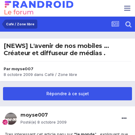
Café / Zone libre
[NEWS] L'avenir de nos mobiles ...
Créateur et diffuseur de médias .
Par
moyse007
8 octobre 2009
dans
Café / Zone libre
Répondre à ce sujet
moyse007
Posté(e)
8 octobre 2009
Tres interessant cet article paru sur
"le monde
" , expliquant que