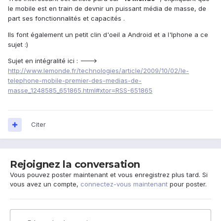
le mobile est en train de devnir un puissant média de masse, de
part ses fonctionnalités et capacités .
Ils font également un petit clin d'oeil a Android et a l'Iphone a ce
sujet :)
Sujet en intégralité ici : --->
http://www.lemonde.fr/technologies/article/2009/10/02/le-
telephone-mobile-premier-des-medias-de-
masse_1248585_651865.html#xtor=RSS-651865
Citer
Rejoignez la conversation
Vous pouvez poster maintenant et vous enregistrez plus tard. Si
vous avez un compte,
connectez-vous maintenant
pour poster.