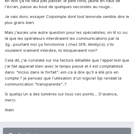
en WIfi ça ne veut pas passer; le petit rond, jaune en haut de
l'écran, passe au bout de quelques secondes au rouge...
Je vais donc essayer Csipsimple dont tout lemonde semble dire le
plus grans bien.
Mais j'aurais une autre question pour les spécialistes; on lit ici ou
là que les opérateurs interdiraient les communications par la
3g....pourtant moi ça fonctionne ( chez SFR, illimitycs); s'ils
voulaient vraiment interdire, ils bloqueraient non?
Cela dit, j'ai constaté sur ma facture détaillée que l'appel test que
j'ai fait apparait bien avec le temps passé et il est comptabilisé
dans: "inclus dans le forfait"; est-ca à dire qu'il a été pris en
compte ? je pensais que l'utilisation d'un logiciel Sip rendait la
communication "transparente"...?
Si quelqu'un a des lumières sur tous ces points.... D'avance,
merci.
Alain