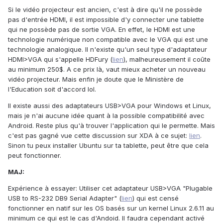
Si le vidéo projecteur est ancien, c'est à dire qu'il ne possède
pas d'entrée HDMI, il est impossible d'y connecter une tablette
qui ne possède pas de sortie VGA. En effet, le HDMI est une
technologie numérique non compatible avec le VGA qui est une
technologie analogique. Il n'existe qu'un seul type d'adaptateur
HDMI>VGA qui s'appelle HDFury (
lien
), malheureusement il coûte
au minimum 250$. A ce prix là, vaut mieux acheter un nouveau
vidéo projecteur. Mais enfin je doute que le Ministère de
l'Education soit d'accord lol.
Il existe aussi des adaptateurs USB>VGA pour Windows et Linux,
mais je n'ai aucune idée quant à la possible compatibilité avec
Android. Reste plus qu'à trouver l'application qui le permette. Mais
c'est pas gagné vue cette discussion sur XDA à ce sujet:
lien
.
Sinon tu peux installer Ubuntu sur ta tablette, peut être que cela
peut fonctionner.
MAJ:
Expérience à essayer: Utiliser cet adaptateur USB>VGA "Plugable
USB to RS-232 DB9 Serial Adapter" (
lien
) qui est censé
fonctionner en natif sur les OS basés sur un kernel Linux 2.6.11 au
minimum ce qui est le cas d'Andoid. Il faudra cependant activé