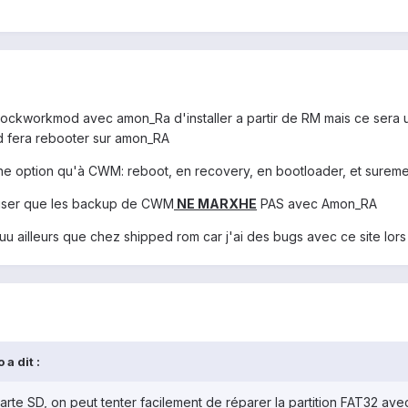
clockworkmod avec amon_Ra d'installer a partir de RM mais ce sera u
d fera rebooter sur amon_RA
ne option qu'à CWM: reboot, en recovery, en bootloader, et sureme
réciser que les backup de CWM
NE MARXHE
PAS avec Amon_RA
ruu ailleurs que chez shipped rom car j'ai des bugs avec ce site lors
a dit :
te SD, on peut tenter facilement de réparer la partition FAT32 ave