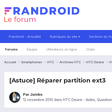
Frandroid - Actualité
Rubriques du site
Sections du f
Forums
Équipe
Utilisateurs en ligne
Clubs
Accueil
Smartphones
HTC
Archives HTC
HTC Desire
H
[Astuce] Réparer partition ext3
Par
Jumbo
12 novembre 2010
dans
HTC Desire - Aides, Questio