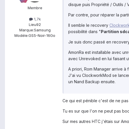
disque puis Propriété / Outils / 
Membre
Par contre, pour réparer la partit
1,7k
Lieu
92
Il semble le recovery
Clockwor
Marque:
Samsung
possibilité dans "
Partition sdc
Modèle:
GS5-Noir-16Go
Je suis donc passé en recove
AmonRa est installable avec unr
avec Unrevoked en lui faisant u
A priori, Rom Manager arrive à
J'ai vu ClockworkMod se lancer
un Nand Backup ensuite.
Ce qui est pénible c'est de ne pas
Tu es sur que l'on ne peut pas boot
Sur mes autres HTC j'étais sur Am