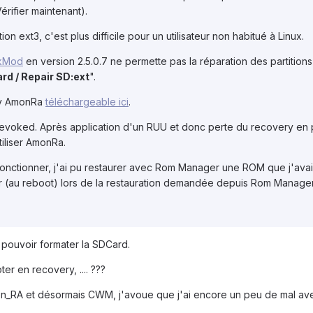
Vérifier maintenant).
ion ext3, c'est plus difficile pour un utilisateur non habitué à Linux.
kMod
en version 2.5.0.7 ne permette pas la réparation des partition
ard / Repair SD:ext
".
ry AmonRa
téléchargeable ici
.
evoked. Après application d'un RUU et donc perte du recovery en pl
tiliser AmonRa.
 fonctionner, j'ai pu restaurer avec Rom Manager une ROM que j'ava
 (au reboot) lors de la restauration demandée depuis Rom Manager, 
 pouvoir formater la SDCard.
er en recovery, .... ???
on_RA et désormais CWM, j'avoue que j'ai encore un peu de mal ave