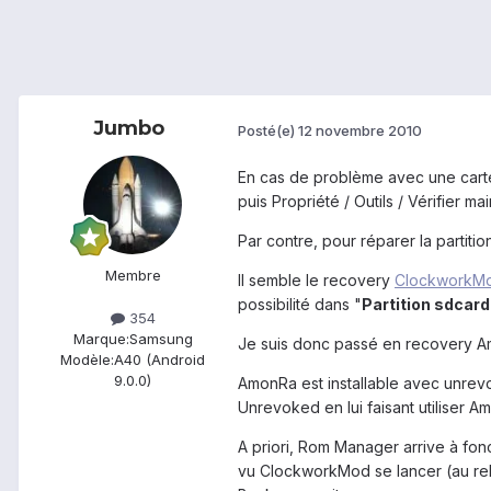
Jumbo
Posté(e)
12 novembre 2010
En cas de problème avec une carte 
puis Propriété / Outils / Vérifier ma
Par contre, pour réparer la partition
Membre
Il semble le recovery
ClockworkM
possibilité dans "
Partition sdcard
354
Marque:
Samsung
Je suis donc passé en recovery
Modèle:
A40 (Android
9.0.0)
AmonRa est installable avec unrev
Unrevoked en lui faisant utiliser A
A priori, Rom Manager arrive à fo
vu ClockworkMod se lancer (au reb