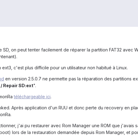
SD, on peut tenter facilement de réparer la partition FAT32 avec W
intenant).
 ext3, c'est plus difficile pour un utilisateur non habitué à Linux.
od
en version 2.5.0.7 ne permette pas la réparation des partitions e
 / Repair SD:ext
".
 AmonRa
téléchargeable ici
.
oked. Après application d'un RUU et donc perte du recovery en plac
monRa.
nctionner, j'ai pu restaurer avec Rom Manager une ROM que j'avais 
oot) lors de la restauration demandée depuis Rom Manager, et pour