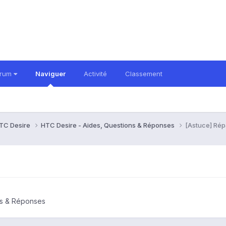
orum
Naviguer
Activité
Classement
TC Desire
HTC Desire - Aides, Questions & Réponses
[Astuce] Répa
ns & Réponses