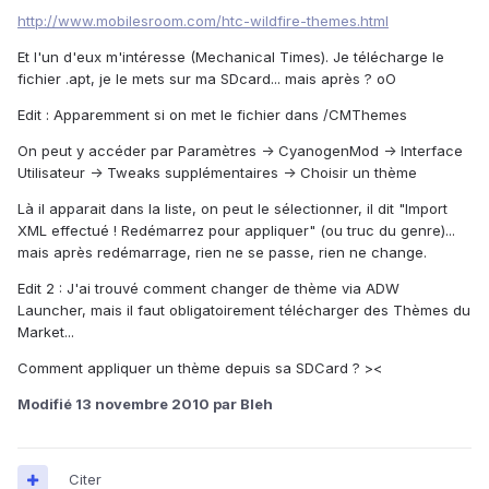
http://www.mobilesroom.com/htc-wildfire-themes.html
Et l'un d'eux m'intéresse (Mechanical Times). Je télécharge le
fichier .apt, je le mets sur ma SDcard... mais après ? oO
Edit : Apparemment si on met le fichier dans /CMThemes
On peut y accéder par Paramètres -> CyanogenMod -> Interface
Utilisateur -> Tweaks supplémentaires -> Choisir un thème
Là il apparait dans la liste, on peut le sélectionner, il dit "Import
XML effectué ! Redémarrez pour appliquer" (ou truc du genre)...
mais après redémarrage, rien ne se passe, rien ne change.
Edit 2 : J'ai trouvé comment changer de thème via ADW
Launcher, mais il faut obligatoirement télécharger des Thèmes du
Market...
Comment appliquer un thème depuis sa SDCard ? ><
Modifié
13 novembre 2010
par Bleh
Citer