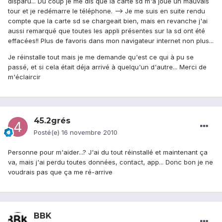
disparu... Du coup je me dis que la carte sd m'a joué un mauvais
tour et je redémarre le téléphone. --> Je me suis en suite rendu
compte que la carte sd se chargeait bien, mais en revanche j'ai
aussi remarqué que toutes les appli présentes sur la sd ont été
effacées!! Plus de favoris dans mon navigateur internet non plus...
Je réinstalle tout mais je me demande qu'est ce qui à pu se
passé, et si cela était déja arrivé à quelqu'un d'autre... Merci de
m'éclaircir
45.2grés
Posté(e)
16 novembre 2010
Personne pour m'aider...? J'ai du tout réinstallé et maintenant ça
va, mais j'ai perdu toutes données, contact, app... Donc bon je ne
voudrais pas que ça me ré-arrive
BBK