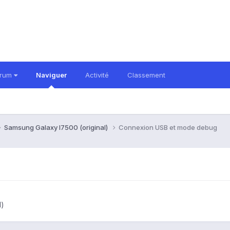
orum
Naviguer
Activité
Classement
Samsung Galaxy I7500 (original)
Connexion USB et mode debug
l)