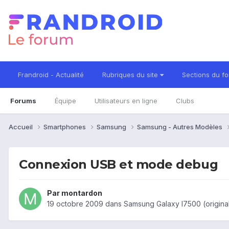
Frandroid - Actualité
Rubriques du site
Sections du f
Forums
Équipe
Utilisateurs en ligne
Clubs
Accueil
Smartphones
Samsung
Samsung - Autres Modèles
Connexion USB et mode debug
Par
montardon
19 octobre 2009
dans
Samsung Galaxy I7500 (origina