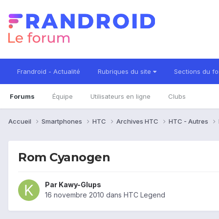
Frandroid - Actualité
Rubriques du site
Sections du f
Forums
Équipe
Utilisateurs en ligne
Clubs
Accueil
Smartphones
HTC
Archives HTC
HTC - Autres
Rom Cyanogen
Par
Kawy-Glups
16 novembre 2010
dans
HTC Legend