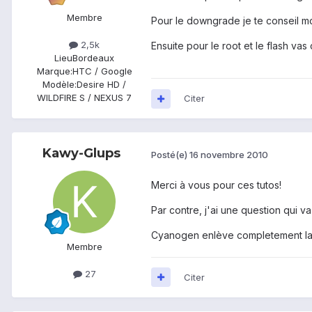
Membre
Pour le downgrade je te conseil mo
2,5k
Ensuite pour le root et le flash vas 
Lieu
Bordeaux
Marque:
HTC / Google
Modèle:
Desire HD /
WILDFIRE S / NEXUS 7
Citer
Kawy-Glups
Posté(e)
16 novembre 2010
Merci à vous pour ces tutos!
Par contre, j'ai une question qui va
Cyanogen enlève completement la
Membre
27
Citer