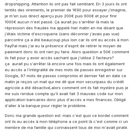
dropshipping. Attention ils ont pas fait semblant. En 3 jours ils ont
tentés des virements, le premier de 1€90 pour essayer j'imagine,
je m'en suis direct aperçu puis 200€ puis 600€ et pour finir
1000€ aucun n'est passé. Ça aurait pu s'arrêter là mais la
répression des fraudes ma appelé hier matin en me disant que
j'étais victime d'escroquerie (sans déconner j'avais pas vue)
parcontre ça a été beaucoup plus loin car ils ont eu accès à mon
PayPal mais j'ai eu la présence d'esprit de retirer le moyen de
paiement donc ils ont rien pu faire. Alors question a 50€ comment
ils fait pour y avoir accès sachant que j'utilise 2 facteurs?
ça
aurait pu s'arrêter là encore une fois mais ils ont également
eu accès a l'intégralité de mes mots de passes enregistrer sur
Google, 97 mots de passes compromis et dernier fait en date ce
matin je reçois un mail qui me dit que mon securipass du crédit
agricole a été désactivé,alors comment ont ils fait mystère puis je
me suis rendue compte qu'il avait fait 3 mauvais code sur mon
application bancaires donc plus d'accès a mes finances. Obligé
d'aller à la banque pour régler le problème.
Donc ma grande question est: mais c'est quoi ce bordel comment
ont ils eu accès à mon téléphone a ce point là c'est comme ci un
membre de ma famille qui connaissent tous de moi m'avait piraté.