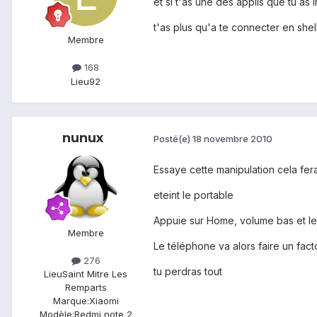
et si t'as une des applis que tu as in
t'as plus qu'a te connecter en shell 
Membre
168
Lieu
92
nunux
Posté(e)
18 novembre 2010
Essaye cette manipulation cela fera
eteint le portable
Appuie sur Home, volume bas et l
Membre
Le téléphone va alors faire un fact
276
tu perdras tout
Lieu
Saint Mitre Les
Remparts
Marque:
Xiaomi
Modèle:
Redmi note 2