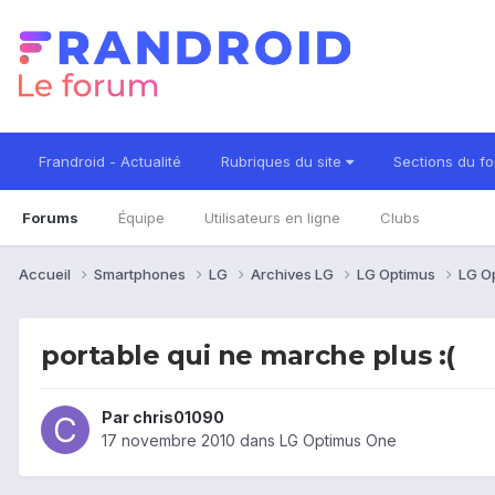
Frandroid - Actualité
Rubriques du site
Sections du f
Forums
Équipe
Utilisateurs en ligne
Clubs
Accueil
Smartphones
LG
Archives LG
LG Optimus
LG O
portable qui ne marche plus :(
Par
chris01090
17 novembre 2010
dans
LG Optimus One