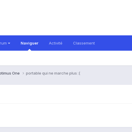
orum
Naviguer
Activité
Classement
ptimus One
portable qui ne marche plus :(