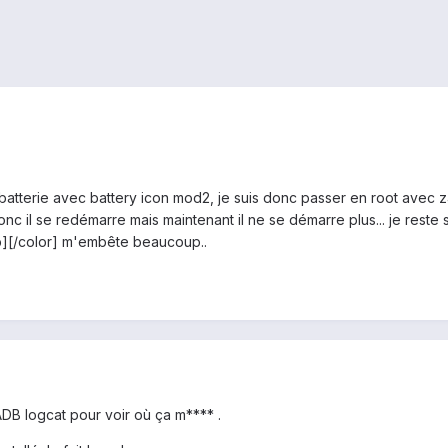
a batterie avec battery icon mod2, je suis donc passer en root avec z4
donc il se redémarre mais maintenant il ne se démarre plus... je reste 
/b][/color] m'embête beaucoup..
ADB logcat pour voir où ça m**** .