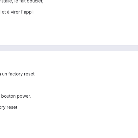
stallé, le fait boucler,
et à virer l'appli
 un factory reset
e bouton power.
ory reset