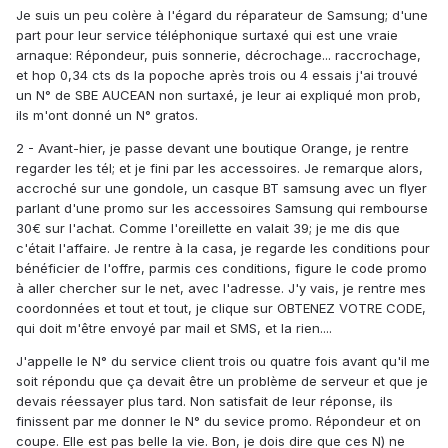
Je suis un peu colère à l'égard du réparateur de Samsung; d'une
part pour leur service téléphonique surtaxé qui est une vraie
arnaque: Répondeur, puis sonnerie, décrochage... raccrochage,
et hop 0,34 cts ds la popoche après trois ou 4 essais j'ai trouvé
un N° de SBE AUCEAN non surtaxé, je leur ai expliqué mon prob,
ils m'ont donné un N° gratos.
2 - Avant-hier, je passe devant une boutique Orange, je rentre
regarder les tél; et je fini par les accessoires. Je remarque alors,
accroché sur une gondole, un casque BT samsung avec un flyer
parlant d'une promo sur les accessoires Samsung qui rembourse
30€ sur l'achat. Comme l'oreillette en valait 39; je me dis que
c'était l'affaire. Je rentre à la casa, je regarde les conditions pour
bénéficier de l'offre, parmis ces conditions, figure le code promo
à aller chercher sur le net, avec l'adresse. J'y vais, je rentre mes
coordonnées et tout et tout, je clique sur OBTENEZ VOTRE CODE,
qui doit m'être envoyé par mail et SMS, et la rien....
J'appelle le N° du service client trois ou quatre fois avant qu'il me
soit répondu que ça devait être un problème de serveur et que je
devais réessayer plus tard. Non satisfait de leur réponse, ils
finissent par me donner le N° du sevice promo. Répondeur et on
coupe. Elle est pas belle la vie. Bon, je dois dire que ces N) ne