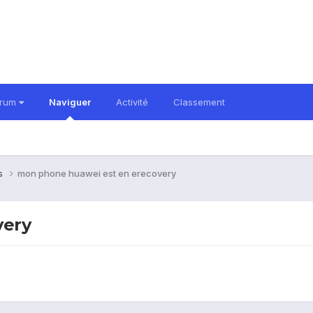
orum
Naviguer
Activité
Classement
ns
mon phone huawei est en erecovery
very