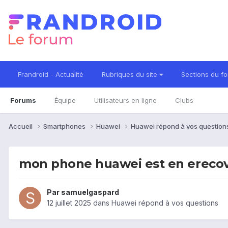
Frandroid - Actualité
Rubriques du site
Sections du f
Forums
Équipe
Utilisateurs en ligne
Clubs
Accueil
Smartphones
Huawei
Huawei répond à vos questio
mon phone huawei est en ereco
Par
samuelgaspard
12 juillet 2025
dans
Huawei répond à vos questions