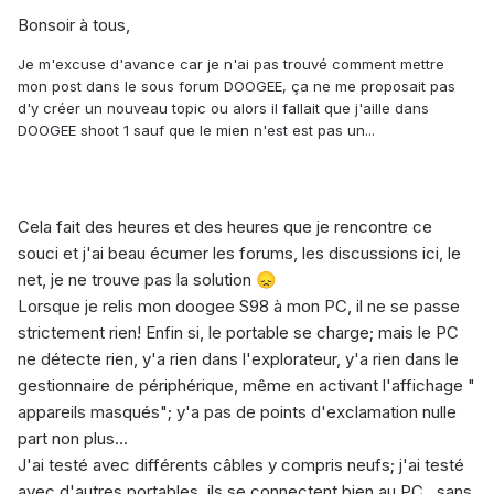
Bonsoir à tous,
Je m'excuse d'avance car je n'ai pas trouvé comment mettre
mon post dans le sous forum DOOGEE, ça ne me proposait pas
d'y créer un nouveau topic ou alors il fallait que j'aille dans
DOOGEE shoot 1 sauf que le mien n'est est pas un...
Cela fait des heures et des heures que je rencontre ce
souci et j'ai beau écumer les forums, les discussions ici, le
net, je ne trouve pas la solution
😞
Lorsque je relis mon doogee S98 à mon PC, il ne se passe
strictement rien! Enfin si, le portable se charge; mais le PC
ne détecte rien, y'a rien dans l'explorateur, y'a rien dans le
gestionnaire de périphérique, même en activant l'affichage "
appareils masqués"; y'a pas de points d'exclamation nulle
part non plus...
J'ai testé avec différents câbles y compris neufs; j'ai testé
avec d'autres portables, ils se connectent bien au PC , sans