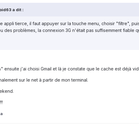
id63 a dit :
e appli tierce, il faut appuyer sur la touche menu, choisir "filtre", pui
ssi eu des problèmes, la connexion 3G n'était pas suffisemment fiable
ons" ensuite j'ai choisi Gmail et là je constate que le cache est déjà vid
rmalement sur le net à partir de mon terminal.
eekend.
!!
za