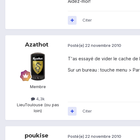
Aidez-moi!!
Citer
Azathot
Posté(e)
22 novembre 2010
T'as essayé de vider le cache de l
Sur un bureau : touche menu > Para
Membre
4,3k
Lieu
Toulouse (ou pas
loin)
Citer
poukise
Posté(e)
22 novembre 2010