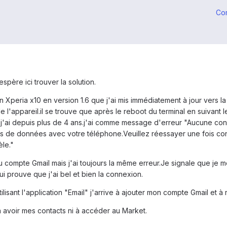
Co
espère ici trouver la solution.
n Xperia x10 en version 1.6 que j'ai mis immédiatement à jour vers la
l'appareil.il se trouve que après le reboot du terminal en suivant le
j'ai depuis plus de 4 ans.j'ai comme message d'erreur "Aucune con
s de données avec votre téléphone.Veuillez réessayer une fois con
èle."
ompte Gmail mais j'ai toujours la même erreur.Je signale que je me
i prouve que j'ai bel et bien la connexion.
ilisant l'application "Email" j'arrive à ajouter mon compte Gmail et
à avoir mes contacts ni à accéder au Market.