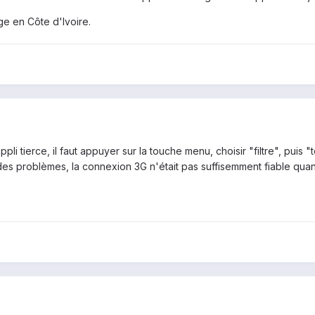
ge en Côte d'Ivoire.
pli tierce, il faut appuyer sur la touche menu, choisir "filtre", puis "
 eu des problèmes, la connexion 3G n'était pas suffisemment fiable qu