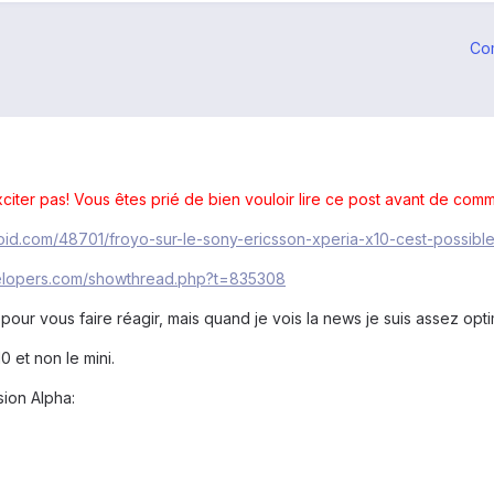
Co
ter pas! Vous êtes prié de bien vouloir lire ce post avant de comm
roid.com/48701/froyo-sur-le-sony-ericsson-xperia-x10-cest-possib
velopers.com/showthread.php?t=835308
 pour vous faire réagir, mais quand je vois la news je suis assez opti
0 et non le mini.
sion Alpha: