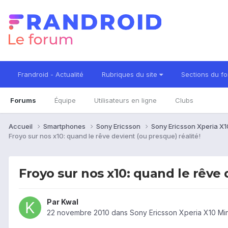
Frandroid - Actualité
Rubriques du site
Sections du f
Forums
Équipe
Utilisateurs en ligne
Clubs
Accueil
Smartphones
Sony Ericsson
Sony Ericsson Xperia X10
Froyo sur nos x10: quand le rêve devient (ou presque) réalité!
Froyo sur nos x10: quand le rêve 
Par
Kwal
22 novembre 2010
dans
Sony Ericsson Xperia X10 Min