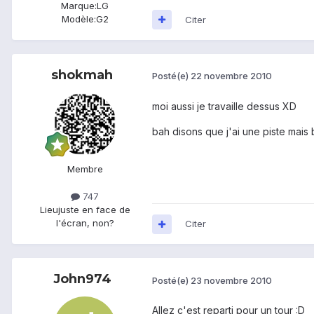
Marque:
LG
Modèle:
G2
Citer
shokmah
Posté(e)
22 novembre 2010
moi aussi je travaille dessus XD
bah disons que j'ai une piste mais 
Membre
747
Lieu
juste en face de
l'écran, non?
Citer
John974
Posté(e)
23 novembre 2010
Allez c'est reparti pour un tour :D