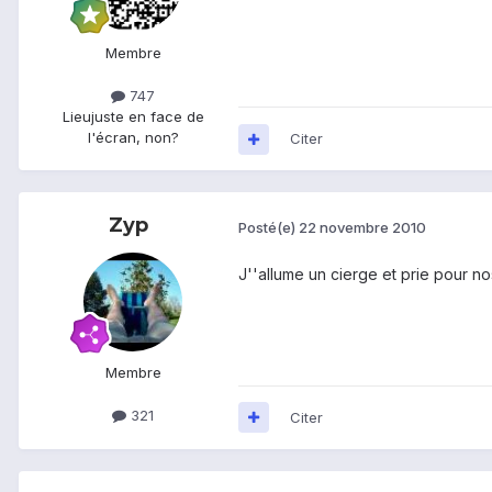
Membre
747
Lieu
juste en face de
l'écran, non?
Citer
Zyp
Posté(e)
22 novembre 2010
J''allume un cierge et prie pour nos
Membre
321
Citer