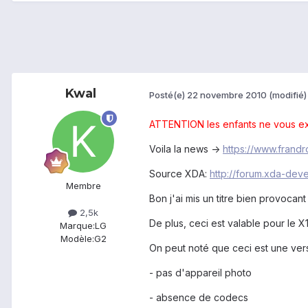
Kwal
Posté(e)
22 novembre 2010
(modifié)
ATTENTION les enfants ne vous exci
Voila la news ->
https://www.frand
Source XDA:
http://forum.xda-de
Membre
Bon j'ai mis un titre bien provocant
2,5k
De plus, ceci est valable pour le X1
Marque:
LG
Modèle:
G2
On peut noté que ceci est une ver
- pas d'appareil photo
- absence de codecs