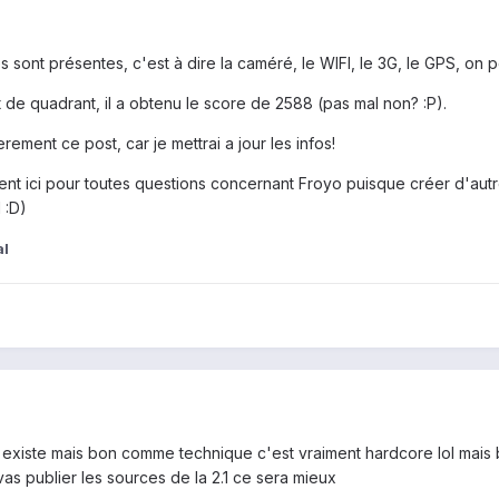
s sont présentes, c'est à dire la caméré, le WIFI, le 3G, le GPS, on p
 de quadrant, il a obtenu le score de 2588 (pas mal non? :P).
rement ce post, car je mettrai a jour les infos!
nt ici pour toutes questions concernant Froyo puisque créer d'autres
 :D)
al
il existe mais bon comme technique c'est vraiment hardcore lol mai
as publier les sources de la 2.1 ce sera mieux