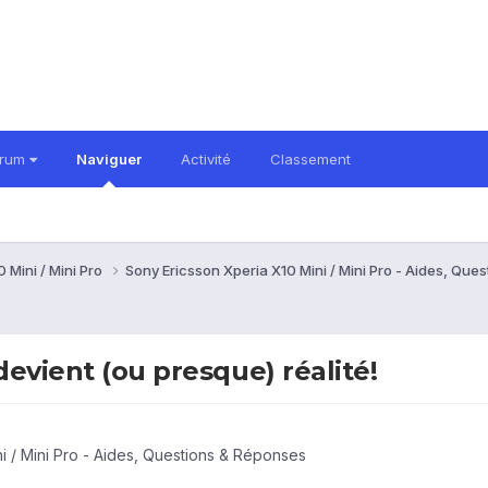
orum
Naviguer
Activité
Classement
 Mini / Mini Pro
Sony Ericsson Xperia X10 Mini / Mini Pro - Aides, Qu
devient (ou presque) réalité!
i / Mini Pro - Aides, Questions & Réponses