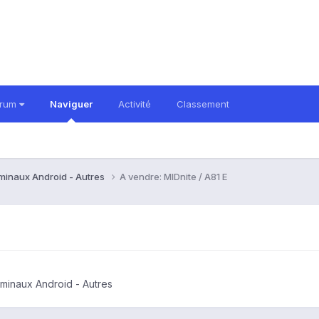
orum
Naviguer
Activité
Classement
rminaux Android - Autres
A vendre: MIDnite / A81 E
rminaux Android - Autres