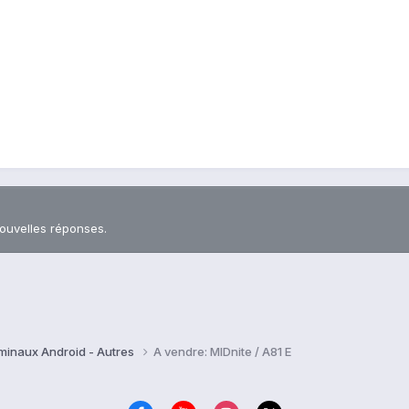
nouvelles réponses.
rminaux Android - Autres
A vendre: MIDnite / A81 E