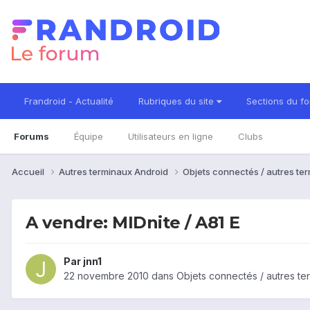
Frandroid - Actualité
Rubriques du site
Sections du f
Forums
Équipe
Utilisateurs en ligne
Clubs
Accueil
Autres terminaux Android
Objets connectés / autres te
A vendre: MIDnite / A81 E
Par
jnn1
22 novembre 2010
dans
Objets connectés / autres te